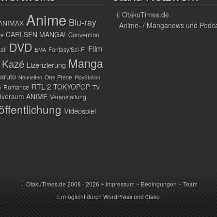
Anime
OtakuTimes.de
Blu-ray
ANIMAX
Anime- / Manganews und Podc
CARLSEN MANGA!
Convention
ve
DVD
Film
all
Fantasy/Sci-Fi
EMA
Manga
Kazé
Lizenzierung
aruto
One Piece
Neuheiten
PlayStation
RTL 2
TOKYOPOP
Romance
TV
n
iversum ANIME
Veranstaltung
öffentlichung
Videospiel
OtakuTimes.de
2008 - 2026 ~
Impressum
~
Bedingungen
~
Team
Ermöglicht durch
WordPress
und
0taku