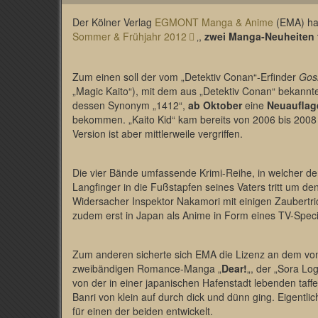
Der Kölner Verlag
EGMONT Manga & Anime
(EMA) hat
Sommer & Frühjahr 2012
‚,
zwei Manga-Neuheiten 
Zum einen soll der vom „Detektiv Conan“-Erfinder
Gos
„Magic Kaito“), mit dem aus „Detektiv Conan“ bekann
dessen Synonym „1412“,
ab Oktober
eine
Neuauflage
bekommen. „Kaito Kid“ kam bereits von 2006 bis 2008
Version ist aber mittlerweile vergriffen.
Die vier Bände umfassende Krimi-Reihe, in welcher de
Langfinger in die Fußstapfen seines Vaters tritt um 
Widersacher Inspektor Nakamori mit einigen Zaubertr
zudem erst in Japan als Anime in Form eines TV-Specia
Zum anderen sicherte sich EMA die Lizenz an dem von 
zweibändigen Romance-Manga „
Dear!
„, der „Sora L
von der in einer japanischen Hafenstadt lebenden taf
Banri von klein auf durch dick und dünn ging. Eigentlic
für einen der beiden entwickelt.