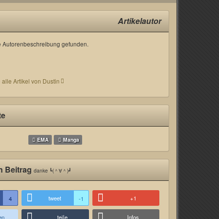
Artikelautor
 Autorenbeschreibung gefunden.
 alle Artikel von Dustin
te
EMA
Manga
n Beitrag
danke ┗(＾∀＾)┛
tweet
+1
4
-1
en
teile
Infos