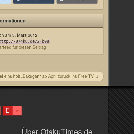
formationen
lich am
3. März 2012
http://074ku.de/2-b08
feed für diesen Beitrag
el eins holt „Bakugan“ ab April zurück ins Free-TV
-1
Über OtakuTimes.de