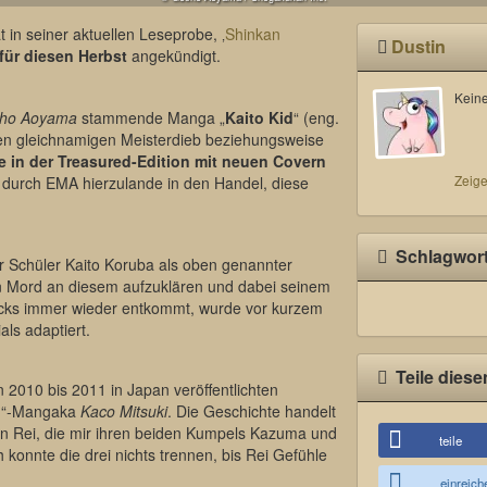
 in seiner aktuellen Leseprobe, ‚
Shinkan
Dustin
für diesen Herbst
angekündigt.
Keine
ho Aoyama
stammende Manga „
Kaito Kid
“ (eng.
ten gleichnamigen Meisterdieb beziehungsweise
 in der Treasured-Edition mit neuen Covern
Zeige
 durch EMA hierzulande in den Handel, diese
Schlagwor
r Schüler Kaito Koruba als oben genannter
den Mord an diesem aufzuklären und dabei seinem
icks immer wieder entkommt, wurde vor kurzem
ls adaptiert.
Teile diese
2010 bis 2011 in Japan veröffentlichten
og“-Mangaka
Kaco Mitsuki
. Die Geschichte handelt
fen Rei, die mir ihren beiden Kumpels Kazuma und
teile
h konnte die drei nichts trennen, bis Rei Gefühle
einreich