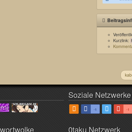
Beitragsin
Veröffent
Kurzlink:
Kommentar
kab
Soziale Netzwerke
-1
-1
hwortwolke
0taku Netzwerk