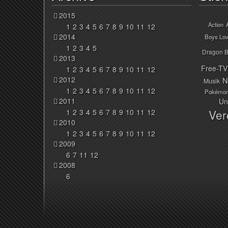
2015
Action
1
2
3
4
5
6
7
8
9
10
11
12
2014
Boys Lo
1
2
3
4
5
Dragon B
2013
Free-TV
1
2
3
4
5
6
7
8
9
10
11
12
2012
N
Musik
1
2
3
4
5
6
7
8
9
10
11
12
Pokémo
2011
Un
Ver
1
2
3
4
5
6
7
8
9
10
11
12
2010
1
2
3
4
5
6
7
8
9
10
11
12
2009
6
7
11
12
2008
6