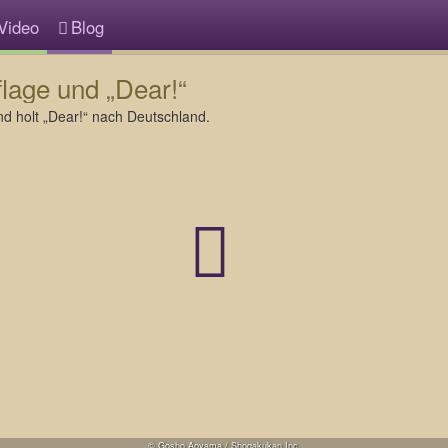
Video
Blog
lage und „Dear!“
nd holt „Dear!“ nach Deutschland.
© Gosho Aoyama / Shogakukan Inc.