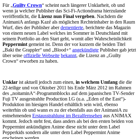
Für „
Guilty Crown
“ scheint nach längerer Unklarheit, ob und
wenn ja welcher Publisher das Sci-Fi-Actiondrama hierzulande
veröffentlicht, die
Lizenz nun Final vergeben
. Nachdem die
AnimaniA anfangs Kazé als möglichen Rechteinhaber in den Raum
Wurf, dies der Publisher aber
dementierte
, berichtete das Magazin
von einem neuen Label welches im Sommer in Deutschland mit
seinem Portfolio an den Start geht, womit aller Wahrscheinlichkeit
Peppermint
gemeint ist. Denn der vor kurzem die beiden Titel
„Baki the Grappler“ und „Blood+“
angekündigte
Publisher gab jetzt
über seine
offizielle Webseite
bekannt
, die Lizenz an „Guilty
Crown“ erworben zu haben.
Unklar
ist aktuell jedoch zum einen,
in welchem Umfang
die die
22-teilige und von Oktober 2011 bis Ende März 2012 im Rahmen
des „noitaminA“-Programmblocks auf dem japanischen TV-Sender
Fuji TV ausgestrahlte Production I.G (u.a. „Eden of the East“)-
Produktion im hiesigen Handel erhältlich sein wird, ebenso
weiterhin ob und wann es zu der ebenfalls aus der AnimaniA zu
entnehmenden
Erstausstrahlung im Bezalfernsehen
aus ANIMAX
kommt. Jedoch steht fest, dass anders als bei den ersten beiden von
Peppermint ankündigten Anime diese nicht unter dem Label
Pepperkids sondern alle unter dem Label Peppermint Anime
erscheinen werden.