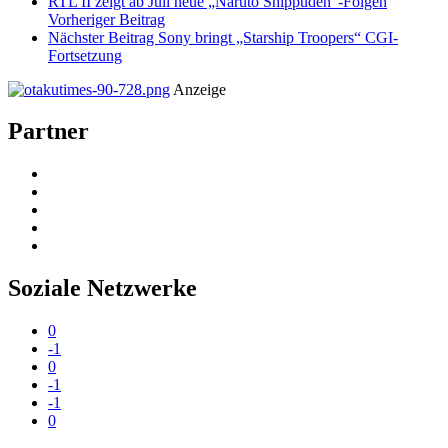
RTL II zeigt ab Juli neue „Naruto Shippūden“-Folgen
Vorheriger Beitrag
Nächster Beitrag
Sony bringt „Starship Troopers“ CGI-
Fortsetzung
Anzeige
Partner
Soziale Netzwerke
0
-1
0
-1
-1
0