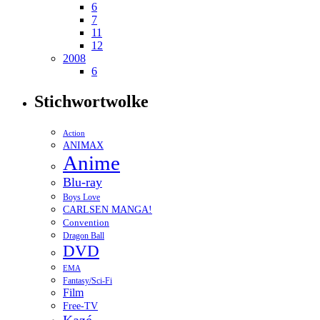
6
7
11
12
2008
6
Stichwortwolke
Action
ANIMAX
Anime
Blu-ray
Boys Love
CARLSEN MANGA!
Convention
Dragon Ball
DVD
EMA
Fantasy/Sci-Fi
Film
Free-TV
Kazé