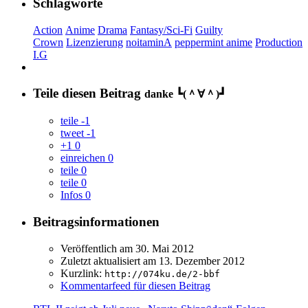
Schlagworte
Action
Anime
Drama
Fantasy/Sci-Fi
Guilty
Crown
Lizenzierung
noitaminA
peppermint anime
Production
I.G
Teile diesen Beitrag
danke ┗(＾∀＾)┛
teile
-1
tweet
-1
+1
0
einreichen
0
teile
0
teile
0
Infos
0
Beitragsinformationen
Veröffentlich am
30. Mai 2012
Zuletzt aktualisiert am
13. Dezember 2012
Kurzlink:
http://074ku.de/2-bbf
Kommentarfeed für diesen Beitrag