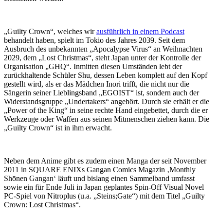
„Guilty Crown“, welches wir
ausführlich in einem Podcast
behandelt haben, spielt im Tokio des Jahres 2039. Seit dem
Ausbruch des unbekannten „Apocalypse Virus“ an Weihnachten
2029, dem „Lost Christmas“, steht Japan unter der Kontrolle der
Organisation „GHQ“. Inmitten diesen Umständen lebt der
zurückhaltende Schüler Shu, dessen Leben komplett auf den Kopf
gestellt wird, als er das Mädchen Inori trifft, die nicht nur die
Sängerin seiner Lieblingsband „EGOIST“ ist, sondern auch der
Widerstandsgruppe „Undertakers“ angehört. Durch sie erhält er die
„Power of the King“ in seine rechte Hand eingebettet, durch die er
Werkzeuge oder Waffen aus seinen Mitmenschen ziehen kann. Die
„Guilty Crown“ ist in ihm erwacht.
Neben dem Anime gibt es zudem einen Manga der seit November
2011 in SQUARE ENIXs Gangan Comics Magazin ‚Monthly
Shōnen Gangan‘ läuft und bislang einen Sammelband umfasst
sowie ein für Ende Juli in Japan geplantes Spin-Off Visual Novel
PC-Spiel von Nitroplus (u.a. „Steins;Gate“) mit dem Titel „Guilty
Crown: Lost Christmas“.