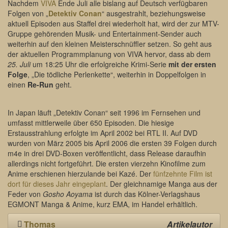
Nachdem
VIVA
Ende Juli alle bislang auf Deutsch verfügbaren
Folgen von „
Detektiv Conan
“ ausgestrahlt, beziehungsweise
aktuell Episoden aus Staffel drei wiederholt hat, wird der zur MTV-
Gruppe gehörenden Musik- und Entertainment-Sender auch
weiterhin auf den kleinen Meisterschnüffler setzen. So geht aus
der aktuellen Programmplanung von VIVA hervor, dass ab dem
25. Juli
um 18:25 Uhr die erfolgreiche Krimi-Serie
mit der ersten
Folge
, „Die tödliche Perlenkette“, weiterhin in Doppelfolgen in
einen
Re-Run
geht.
In Japan läuft „Detektiv Conan“ seit 1996 im Fernsehen und
umfasst mittlerweile über 650 Episoden. Die hiesige
Erstausstrahlung erfolgte im April 2002 bei RTL II. Auf DVD
wurden von März 2005 bis April 2006 die ersten 39 Folgen durch
m4e in drei DVD-Boxen veröffentlicht, dass Release daraufhin
allerdings nicht fortgeführt. Die ersten vierzehn Kinofilme zum
Anime erschienen hierzulande bei Kazé. Der
fünfzehnte Film ist
dort für dieses Jahr eingeplant
. Der gleichnamige Manga aus der
Feder von
Gosho Aoyama
ist durch das Kölner-Verlagshaus
EGMONT Manga & Anime, kurz EMA, im Handel erhältlich.
Thomas
Artikelautor