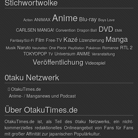
Stichwortwolke
Anime
Blu-ray
ANIMAX
Action
Boys Love
DVD
CARLSEN MANGA!
Convention
Dragon Ball
EMA
Manga
Kazé
Film
Lizenzierung
Free-TV
Fantasy/Sci-Fi
Naruto
RTL 2
Musik
One Piece
Romance
Pokémon
Neuheiten
PlayStation
TOKYOPOP
Universum ANIME
TV
Veranstaltung
Veröffentlichung
Videospiel
0taku Netzwerk
OtakuTimes.de
Anime- / Manganews und Podcast
Über OtakuTimes.de
OtakuTimes.de ist, als Teil des 0taku Netzwerks, ein nicht-
kommerzielles redaktionelles Onlineangebot von Fans für Fans
mit großer Affinität zur japanischen Populärkultur.