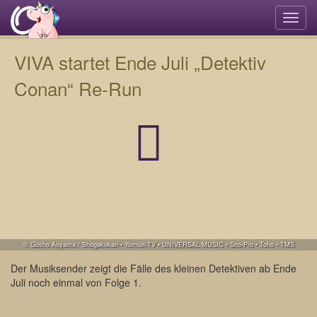
Navi
umsc
VIVA startet Ende Juli „Detektiv
Conan“ Re-Run
© Gosho Aoyama / Shogakukan • Yomiuri-TV • UNIVERSAL MUSIC • Sho-Pro • Toho • TMS
Der Musiksender zeigt die Fälle des kleinen Detektiven ab Ende
Juli noch einmal von Folge 1.