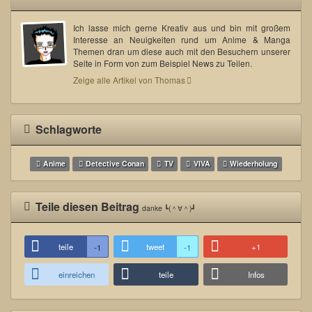
Ich lasse mich gerne Kreativ aus und bin mit großem
Interesse an Neuigkeiten rund um Anime & Manga
Themen dran um diese auch mit den Besuchern unserer
Seite in Form von zum Beispiel News zu Teilen.
Zeige alle Artikel von Thomas
Schlagworte
Anime
Detective Conan
TV
VIVA
Wiederholung
Teile diesen Beitrag
danke ┗(＾∀＾)┛
teile
tweet
+1
-1
-1
einreichen
teile
Infos