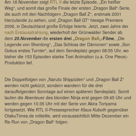
Am
18.November
zeigt
RTL II
die letzte Episode, „Ein heißer
Weg“, und somit das große Finale der ersten „Dragon Ball“-Serie,
die auch mit den Nachfolgern „Dragon Ball Z“, erstmals 2001
hierzulande zu sehen, und „Dragon Ball GT“ hiesige Premiere
2006, in Deutschland große Erfolge feierte. Jetzt, zwei Jahre der
nach Erstausstrahlung
, wiederholt der Grünwalder Sender ab
dem
25.November
die
ersten drei „
Dragon Ball
„-Filme
, „Die
Legende von Shenlong“, „Das Schloss der Dämonen“ sowie „Son
Gokus erstes Turnier“, auf dem Sendeplatz gegen 08:55 Uhr, wo
bisher die 153 Episoden starke Toei Animation (u.a. One Piece)-
Produktion lief.
Die Doppelfolgen von „Naruto Shippūden“ und „Dragon Ball Z“
werden nicht gekürzt, sondern wandern für die drei
darauffolgenden Sonntage auf einen späteren Sendeplatz. Somit
laufen die Abenteuer des blonden Ninja erst gegen 09:45 Uhr und
werden gegen 10:35 Uhr mit der Serie von Akira Toriyama
fortgesetzt. Wie RTL II-Pressesprecher
Klaus Kuboth
gegenüber
OtakuTimes.de mitteilte, wird voraussichtlich Mitte Dezember ein
Re-Run von „Dragon Ball“ folgen.