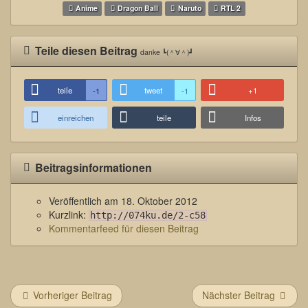
Anime
Dragon Ball
Naruto
RTL 2
Teile diesen Beitrag
danke ┗(＾∀＾)┛
teile
tweet
+1
-1
-1
einreichen
teile
Infos
Beitragsinformationen
Veröffentlich am
18. Oktober 2012
Kurzlink:
http://074ku.de/2-c58
Kommentarfeed für diesen Beitrag
Vorheriger Beitrag
Nächster Beitrag