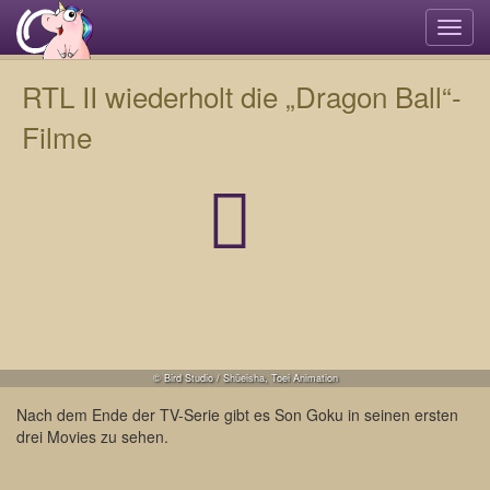
Navi
umsc
RTL II wiederholt die „Dragon Ball“-
Filme
© Bird Studio / Shūeisha, Toei Animation
Nach dem Ende der TV-Serie gibt es Son Goku in seinen ersten
drei Movies zu sehen.