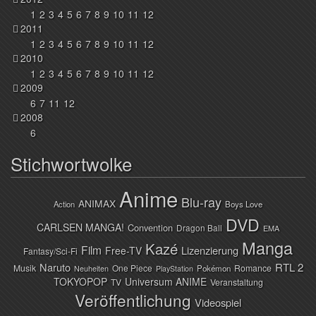
1
2
3
4
5
6
7
8
9
10
11
12
2011
1
2
3
4
5
6
7
8
9
10
11
12
2010
1
2
3
4
5
6
7
8
9
10
11
12
2009
6
7
11
12
2008
6
Stichwortwolke
Anime
Blu-ray
ANIMAX
Action
Boys Love
DVD
CARLSEN MANGA!
Convention
Dragon Ball
EMA
Manga
Kazé
Film
Lizenzierung
Free-TV
Fantasy/Sci-Fi
Naruto
RTL 2
Musik
One Piece
Romance
Pokémon
Neuheiten
PlayStation
TOKYOPOP
Universum ANIME
TV
Veranstaltung
Veröffentlichung
Videospiel