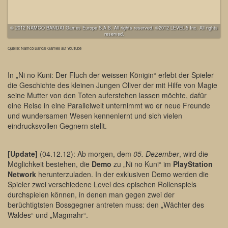
© 2012 NAMCO BANDAI Games Europe S.A.S. All rights reserved. ©2012 LEVEL-5 Inc. All rights
reserved.
Quelle: Namco Bandai Games auf YouTube
In „Ni no Kuni: Der Fluch der weissen Königin“ erlebt der Spieler
die Geschichte des kleinen Jungen Oliver der mit Hilfe von Magie
seine Mutter von den Toten auferstehen lassen möchte, dafür
eine Reise in eine Parallelwelt unternimmt wo er neue Freunde
und wundersamen Wesen kennenlernt und sich vielen
eindrucksvollen Gegnern stellt.
[Update]
(04.12.12): Ab morgen, dem
05. Dezember
, wird die
Möglichkeit bestehen, die
Demo
zu „Ni no Kuni“ im
PlayStation
Network
herunterzuladen. In der exklusiven Demo werden die
Spieler zwei verschiedene Level des epischen Rollenspiels
durchspielen können, in denen man gegen zwei der
berüchtigtsten Bossgegner antreten muss: den „Wächter des
Waldes“ und „Magmahr“.