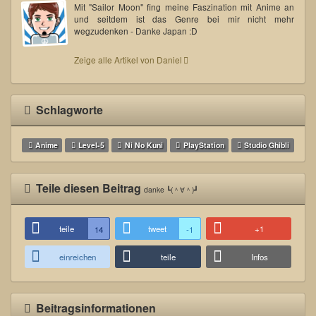
Mit "Sailor Moon" fing meine Faszination mit Anime an
und seitdem ist das Genre bei mir nicht mehr
wegzudenken - Danke Japan :D
Zeige alle Artikel von Daniel
Schlagworte
Anime
Level-5
Ni No Kuni
PlayStation
Studio Ghibli
Teile diesen Beitrag
danke ┗(＾∀＾)┛
teile
tweet
+1
14
-1
einreichen
teile
Infos
Beitragsinformationen