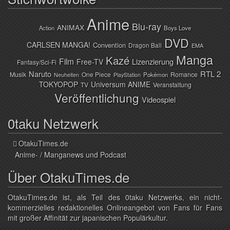
Anime
Blu-ray
ANIMAX
Action
Boys Love
DVD
CARLSEN MANGA!
Convention
Dragon Ball
EMA
Manga
Kazé
Film
Lizenzierung
Free-TV
Fantasy/Sci-Fi
Naruto
RTL 2
Musik
One Piece
Romance
Pokémon
Neuheiten
PlayStation
TOKYOPOP
Universum ANIME
TV
Veranstaltung
Veröffentlichung
Videospiel
0taku Netzwerk
OtakuTimes.de
Anime- / Manganews und Podcast
Über OtakuTimes.de
OtakuTimes.de ist, als Teil des 0taku Netzwerks, ein nicht-
kommerzielles redaktionelles Onlineangebot von Fans für Fans
mit großer Affinität zur japanischen Populärkultur.