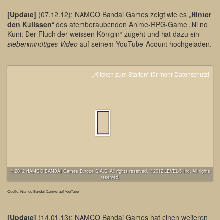
[Update]
(07.12.12): NAMCO Bandai Games zeigt wie es „
Hinter
den Kulissen
“ des atemberaubenden Anime-RPG-Game „Ni no
Kuni: Der Fluch der weissen Königin“ zugeht und hat dazu ein
siebenminütiges Video
auf seinem YouTube-Acount hochgeladen.
„Klicken zum Starten“ für mehr Datenschutz!
© 2012 NAMCO BANDAI Games Europe S.A.S. All rights reserved. ©2012 LEVEL-5 Inc. All rights
reserved.
Quelle: Namco Bandai Games auf YouTube
[Update]
(14.01.13): NAMCO Bandai Games hat einen weiteren