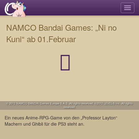
Navi
umsc
NAMCO Bandai Games: „Ni no
Kuni“ ab 01.Februar
© 2012 NAMCO BANDAI Games Europe S.A.S. All rights reserved. ©2012 LEVEL-5 Inc. All rights
reserved.
Ein neues Anime-RPG-Game von den „Professor Layton“
Machern und Ghibli für die PS3 steht an.