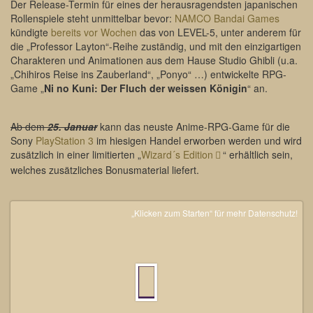
Der Release-Termin für eines der herausragendsten japanischen
Rollenspiele steht unmittelbar bevor:
NAMCO Bandai Games
kündigte
bereits vor Wochen
das von LEVEL-5, unter anderem für
die „Professor Layton“-Reihe zuständig, und mit den einzigartigen
Charakteren und Animationen aus dem Hause Studio Ghibli (u.a.
„Chihiros Reise ins Zauberland“, „Ponyo“ …) entwickelte RPG-
Game „
Ni no Kuni: Der Fluch der weissen Königin
“ an.
Ab dem
25. Januar
kann das neuste Anime-RPG-Game für die
Sony
PlayStation 3
im hiesigen Handel erworben werden und wird
zusätzlich in einer limitierten „
Wizard´s Edition
“ erhältlich sein,
welches zusätzliches Bonusmaterial liefert.
„Klicken zum Starten“ für mehr Datenschutz!