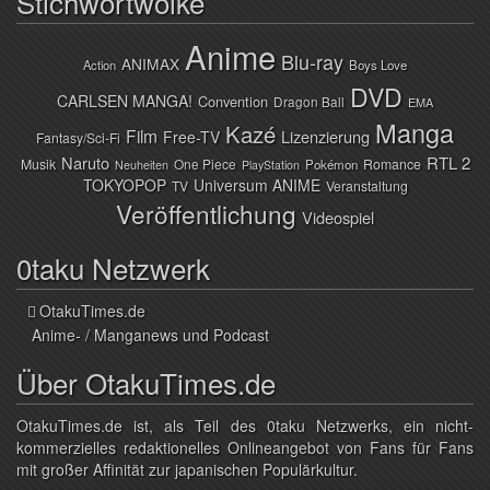
Stichwortwolke
Anime
Blu-ray
ANIMAX
Action
Boys Love
DVD
CARLSEN MANGA!
Convention
Dragon Ball
EMA
Manga
Kazé
Film
Lizenzierung
Free-TV
Fantasy/Sci-Fi
Naruto
RTL 2
Musik
One Piece
Romance
Pokémon
Neuheiten
PlayStation
TOKYOPOP
Universum ANIME
TV
Veranstaltung
Veröffentlichung
Videospiel
0taku Netzwerk
OtakuTimes.de
Anime- / Manganews und Podcast
Über OtakuTimes.de
OtakuTimes.de ist, als Teil des 0taku Netzwerks, ein nicht-
kommerzielles redaktionelles Onlineangebot von Fans für Fans
mit großer Affinität zur japanischen Populärkultur.