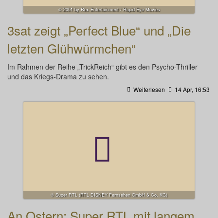
© 2001 by Rex Entertainment / Rapid Eye Movies
3sat zeigt „Perfect Blue“ und „Die
letzten Glühwürmchen“
Im Rahmen der Reihe „TrickReich“ gibt es den Psycho-Thriller
und das Kriegs-Drama zu sehen.
Weiterlesen
14 Apr, 16:53
© Super RTL (RTL DISNEY Fernsehen GmbH & Co. KG)
An Ostern: Super RTL mit langem