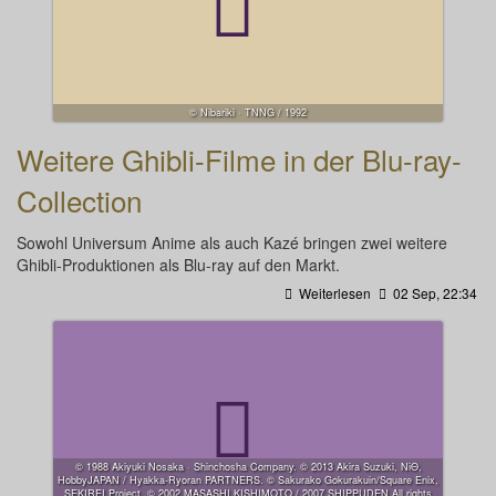
© Nibariki · TNNG / 1992
Weitere Ghibli-Filme in der Blu-ray-
Collection
Sowohl Universum Anime als auch Kazé bringen zwei weitere
Ghibli-Produktionen als Blu-ray auf den Markt.
Weiterlesen
02 Sep, 22:34
© 1988 Akiyuki Nosaka · Shinchosha Company. © 2013 Akira Suzuki, NiΘ,
HobbyJAPAN / Hyakka-Ryoran PARTNERS. © Sakurako Gokurakuin/Square Enix,
SEKIREI Project. © 2002 MASASHI KISHIMOTO / 2007 SHIPPUDEN All rights