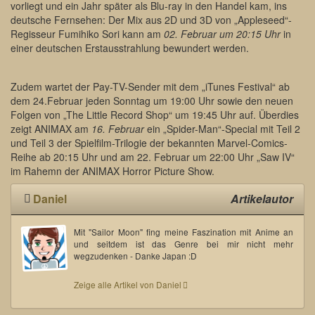
vorliegt und ein Jahr später als Blu-ray in den Handel kam, ins
deutsche Fernsehen: Der Mix aus 2D und 3D von „Appleseed“-
Regisseur Fumihiko Sori kann am
02. Februar um 20:15 Uhr
in
einer deutschen Erstausstrahlung bewundert werden.
Zudem wartet der Pay-TV-Sender mit dem „iTunes Festival“ ab
dem 24.Februar jeden Sonntag um 19:00 Uhr sowie den neuen
Folgen von „The Little Record Shop“ um 19:45 Uhr auf. Überdies
zeigt ANIMAX am
16. Februar
ein „Spider-Man“-Special mit Teil 2
und Teil 3 der Spielfilm-Trilogie der bekannten Marvel-Comics-
Reihe ab 20:15 Uhr und am 22. Februar um 22:00 Uhr „Saw IV“
im Rahemn der ANIMAX Horror Picture Show.
Daniel
Artikelautor
Mit "Sailor Moon" fing meine Faszination mit Anime an
und seitdem ist das Genre bei mir nicht mehr
wegzudenken - Danke Japan :D
Zeige alle Artikel von Daniel