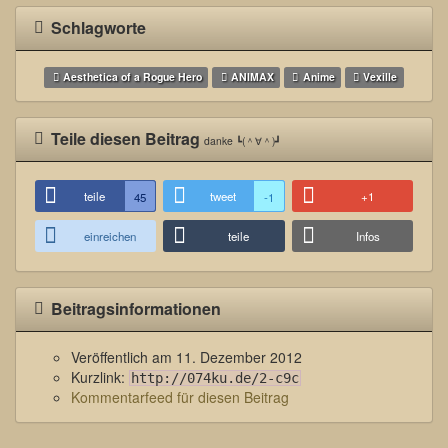
Schlagworte
Aesthetica of a Rogue Hero
ANIMAX
Anime
Vexille
Teile diesen Beitrag
danke ┗(＾∀＾)┛
teile
tweet
+1
45
-1
einreichen
teile
Infos
Beitragsinformationen
Veröffentlich am
11. Dezember 2012
Kurzlink:
http://074ku.de/2-c9c
Kommentarfeed für diesen Beitrag