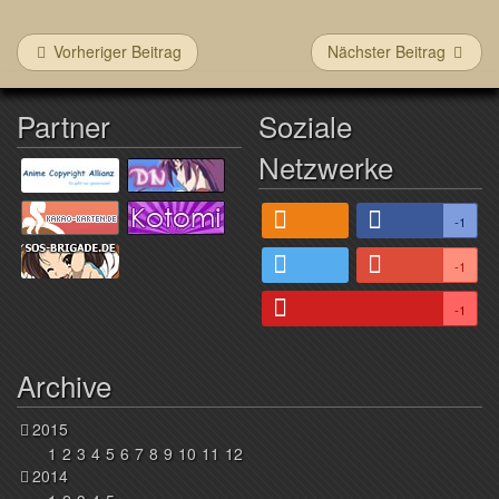
Vorheriger Beitrag
Nächster Beitrag
Partner
Soziale
Netzwerke
-1
-1
-1
Archive
2015
1
2
3
4
5
6
7
8
9
10
11
12
2014