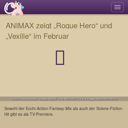
Navi
umsc
ANIMAX zeigt „Rogue Hero“ und
„Vexille“ im Februar
© 2012 Tetsuto Uesu / Hobby JAPAN / The AESTHETICA of a Rogue Hero PARTNERS
Sowohl der Ecchi-Action-Fantasy-Mix als auch der Sciene-Fiction-
Hit gibt es als TV-Premiere.