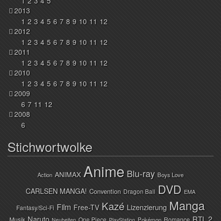
1
2
3
4
5
2013
1
2
3
4
5
6
7
8
9
10
11
12
2012
1
2
3
4
5
6
7
8
9
10
11
12
2011
1
2
3
4
5
6
7
8
9
10
11
12
2010
1
2
3
4
5
6
7
8
9
10
11
12
2009
6
7
11
12
2008
6
Stichwortwolke
Anime
Blu-ray
ANIMAX
Action
Boys Love
DVD
CARLSEN MANGA!
Convention
Dragon Ball
EMA
Manga
Kazé
Film
Lizenzierung
Free-TV
Fantasy/Sci-Fi
Naruto
RTL 2
Musik
One Piece
Romance
Pokémon
Neuheiten
PlayStation