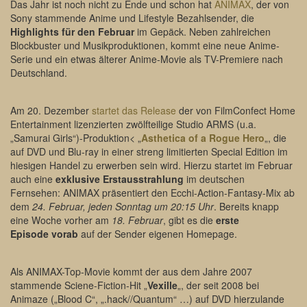
Das Jahr ist noch nicht zu Ende und schon hat
ANIMAX
, der von
Sony stammende Anime und Lifestyle Bezahlsender, die
Highlights für den Februar
im Gepäck. Neben zahlreichen
Blockbuster und Musikproduktionen, kommt eine neue Anime-
Serie und ein etwas älterer Anime-Movie als TV-Premiere nach
Deutschland.
Am 20. Dezember
startet das Release
der von FilmConfect Home
Entertainment lizenzierten zwölfteilige Studio ARMS (u.a.
„Samurai Girls“)-Produktion< „
Asthetica of a Rogue Hero
„, die
auf DVD und Blu-ray in einer streng limitierten Special Edition im
hiesigen Handel zu erwerben sein wird. Hierzu startet im Februar
auch eine
exklusive Erstausstrahlung
im deutschen
Fernsehen: ANIMAX präsentiert den Ecchi-Action-Fantasy-Mix ab
dem
24. Februar, jeden Sonntag um 20:15 Uhr
. Bereits knapp
eine Woche vorher am
18. Februar
, gibt es die
erste
Episode vorab
auf der Sender eigenen Homepage.
Als ANIMAX-Top-Movie kommt der aus dem Jahre 2007
stammende Sciene-Fiction-Hit „
Vexille
„, der seit 2008 bei
Animaze („Blood C“, „.hack//Quantum“ …) auf DVD hierzulande