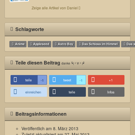
Zeige alle Artikel von Daniel
Schlagworte
Anime
Appleseed
Astro Boy
Das Schloss im Himmel
Das 
Teile diesen Beitrag
danke ┗(＾∀＾)┛
teile
tweet
+1
-1
-1
einreichen
teile
Infos
Beitragsinformationen
Veröffentlich am
8. März 2013
Zuletzt aktualisiert am
27. Mai 2013