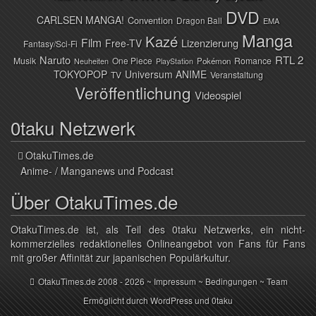
DVD
CARLSEN MANGA!
Convention
Dragon Ball
EMA
Manga
Kazé
Film
Lizenzierung
Free-TV
Fantasy/Sci-Fi
Naruto
RTL 2
Musik
One Piece
Romance
Pokémon
Neuheiten
PlayStation
TOKYOPOP
Universum ANIME
TV
Veranstaltung
Veröffentlichung
Videospiel
0taku Netzwerk
OtakuTimes.de
Anime- / Manganews und Podcast
Über OtakuTimes.de
OtakuTimes.de ist, als Teil des 0taku Netzwerks, ein nicht-
kommerzielles redaktionelles Onlineangebot von Fans für Fans
mit großer Affinität zur japanischen Populärkultur.
OtakuTimes.de
2008 - 2026 ~
Impressum
~
Bedingungen
~
Team
Ermöglicht durch
WordPress
und
0taku