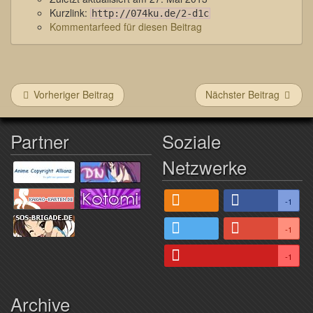
Kurzlink:
http://074ku.de/2-d1c
Kommentarfeed für diesen Beitrag
Vorheriger Beitrag
Nächster Beitrag
Partner
Soziale
Netzwerke
-1
-1
-1
Archive