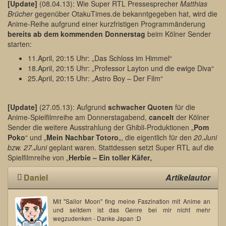
[Update]
(08.04.13): Wie Super RTL Pressesprecher
Matthias
Brücher
gegenüber OtakuTimes.de bekanntgegeben hat, wird die
Anime-Reihe aufgrund einer kurzfristigen Programmänderung
bereits ab dem kommenden Donnerstag
beim Kölner Sender
starten:
11.April, 20:15 Uhr: „Das Schloss im Himmel“
18.April, 20:15 Uhr: „Professor Layton und die ewige Diva“
25.April, 20:15 Uhr: „Astro Boy – Der Film“
[Update]
(27.05.13): Aufgrund
schwacher Quoten
für die
Anime-Spielfilmreihe am Donnerstagabend,
cancelt
der Kölner
Sender die weitere Ausstrahlung der Ghibli-Produktionen „
Pom
Poko
“ und „
Mein Nachbar Totoro
„, die eigentlich für den
20.Juni
bzw. 27.Juni
geplant waren. Stattdessen setzt Super RTL auf die
Spielfilmreihe von „
Herbie – Ein toller Käfer
„
Daniel
Artikelautor
Mit "Sailor Moon" fing meine Faszination mit Anime an
und seitdem ist das Genre bei mir nicht mehr
wegzudenken - Danke Japan :D