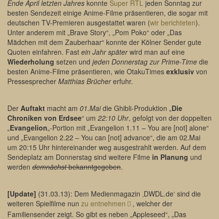
Ende April letzten Jahres
konnte
Super RTL
jeden Sonntag zur
besten Sendezeit einige Anime-Filme präsentieren, die sogar mit
deutschen TV-Premieren ausgestattet waren (
wir berichteten
).
Unter anderem mit „Brave Story“, „Pom Poko“ oder „Das
Mädchen mit dem Zauberhaar“ konnte der Kölner Sender gute
Quoten einfahren. Fast
ein Jahr später
wird man auf eine
Wiederholung
setzen und
jeden Donnerstag zur Prime-Time
die
besten Anime-Filme präsentieren, wie OtakuTimes
exklusiv
von
Pressesprecher
Matthias Brücher
erfuhr.
Der
Auftakt
macht am
01.Mai
die Ghibli-Produktion „
Die
Chroniken von Erdsee
“ um
22:10 Uhr
, gefolgt von der doppelten
„
Evangelion
„-Portion mit „Evangelion 1.11 – You are [not] alone“
und „Evangelion 2.22 – You can [not] advance“, die am 02.Mai
um 20:15 Uhr hintereinander weg ausgestrahlt werden. Auf dem
Sendeplatz am Donnerstag sind weitere Filme
in Planung
und
werden
demnächst
bekanntgegeben
.
[Update]
(31.03.13): Dem Medienmagazin ‚DWDL.de‘ sind die
weiteren Spielfilme nun
zu entnehmen
, welcher der
Familiensender zeigt. So gibt es neben „Appleseed“, „Das