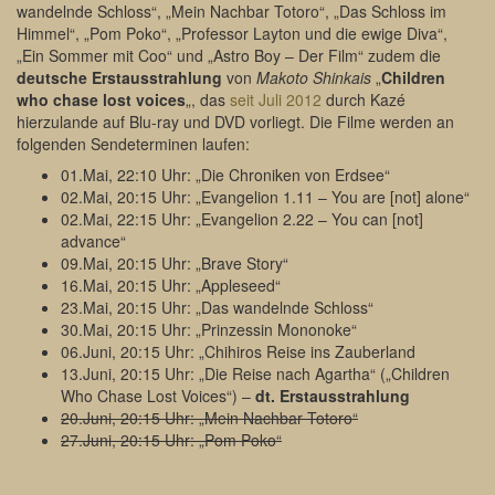
wandelnde Schloss“, „Mein Nachbar Totoro“, „Das Schloss im
Himmel“, „Pom Poko“, „Professor Layton und die ewige Diva“,
„Ein Sommer mit Coo“ und „Astro Boy – Der Film“ zudem die
deutsche Erstausstrahlung
von
Makoto Shinkais
„
Children
who chase lost voices
„, das
seit Juli 2012
durch Kazé
hierzulande auf Blu-ray und DVD vorliegt. Die Filme werden an
folgenden Sendeterminen laufen:
01.Mai, 22:10 Uhr: „Die Chroniken von Erdsee“
02.Mai, 20:15 Uhr: „Evangelion 1.11 – You are [not] alone“
02.Mai, 22:15 Uhr: „Evangelion 2.22 – You can [not]
advance“
09.Mai, 20:15 Uhr: „Brave Story“
16.Mai, 20:15 Uhr: „Appleseed“
23.Mai, 20:15 Uhr: „Das wandelnde Schloss“
30.Mai, 20:15 Uhr: „Prinzessin Mononoke“
06.Juni, 20:15 Uhr: „Chihiros Reise ins Zauberland
13.Juni, 20:15 Uhr: „Die Reise nach Agartha“ („Children
Who Chase Lost Voices“) –
dt. Erstausstrahlung
20.Juni, 20:15 Uhr: „Mein Nachbar Totoro“
27.Juni, 20:15 Uhr: „Pom Poko“