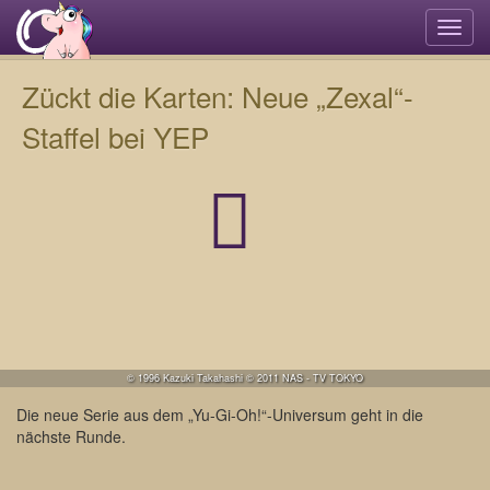
Navi
umsc
Zückt die Karten: Neue „Zexal“-
Staffel bei YEP
© 1996 Kazuki Takahashi © 2011 NAS - TV TOKYO
Die neue Serie aus dem „Yu-Gi-Oh!“-Universum geht in die
nächste Runde.