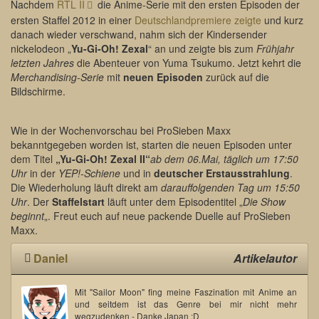
Nachdem
RTL II
die Anime-Serie mit den ersten Episoden der
ersten Staffel 2012 in einer
Deutschlandpremiere zeigte
und kurz
danach wieder verschwand, nahm sich der Kindersender
nickelodeon „
Yu-Gi-Oh! Zexal
“ an und zeigte bis zum
Frühjahr
letzten Jahres
die Abenteuer von Yuma Tsukumo. Jetzt kehrt die
Merchandising-Serie
mit
neuen Episoden
zurück auf die
Bildschirme.
Wie in der Wochenvorschau bei ProSieben Maxx
bekanntgegeben worden ist, starten die neuen Episoden unter
dem Titel
„Yu-Gi-Oh! Zexal II“
ab dem 06.Mai, täglich um 17:50
Uhr
in der
YEP!-Schiene
und in
deutscher Erstausstrahlung
.
Die Wiederholung läuft direkt am
darauffolgenden Tag um 15:50
Uhr
. Der
Staffelstart
läuft unter dem Episodentitel „
Die Show
beginnt
„. Freut euch auf neue packende Duelle auf ProSieben
Maxx.
Daniel
Artikelautor
Mit "Sailor Moon" fing meine Faszination mit Anime an
und seitdem ist das Genre bei mir nicht mehr
wegzudenken - Danke Japan :D