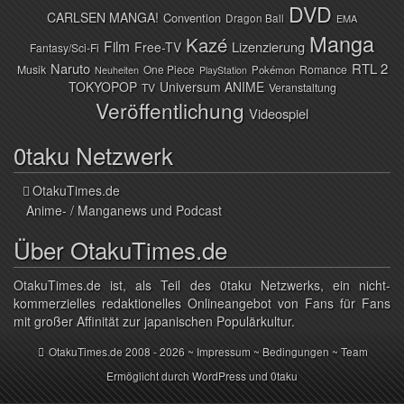
DVD
CARLSEN MANGA!
Convention
Dragon Ball
EMA
Manga
Kazé
Film
Lizenzierung
Free-TV
Fantasy/Sci-Fi
Naruto
RTL 2
Musik
One Piece
Romance
Pokémon
Neuheiten
PlayStation
TOKYOPOP
Universum ANIME
TV
Veranstaltung
Veröffentlichung
Videospiel
0taku Netzwerk
OtakuTimes.de
Anime- / Manganews und Podcast
Über OtakuTimes.de
OtakuTimes.de ist, als Teil des 0taku Netzwerks, ein nicht-
kommerzielles redaktionelles Onlineangebot von Fans für Fans
mit großer Affinität zur japanischen Populärkultur.
OtakuTimes.de
2008 - 2026 ~
Impressum
~
Bedingungen
~
Team
Ermöglicht durch
WordPress
und
0taku