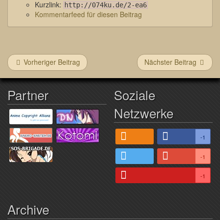
Kurzlink:
http://074ku.de/2-ea6
Kommentarfeed für diesen Beitrag
Vorheriger Beitrag
Nächster Beitrag
Partner
Soziale
Netzwerke
-1
-1
-1
Archive