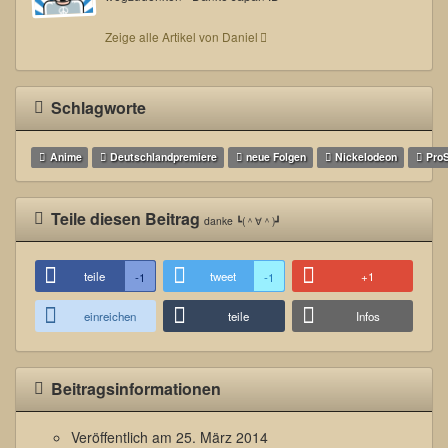
Zeige alle Artikel von Daniel
Schlagworte
Anime
Deutschlandpremiere
neue Folgen
Nickelodeon
Pro
Teile diesen Beitrag
danke ┗(＾∀＾)┛
teile
tweet
+1
-1
-1
einreichen
teile
Infos
Beitragsinformationen
Veröffentlich am
25. März 2014