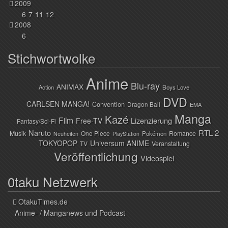
2009
6
7
11
12
2008
6
Stichwortwolke
Anime
Blu-ray
ANIMAX
Action
Boys Love
DVD
CARLSEN MANGA!
Convention
Dragon Ball
EMA
Manga
Kazé
Film
Lizenzierung
Free-TV
Fantasy/Sci-Fi
Naruto
RTL 2
Musik
One Piece
Romance
Pokémon
Neuheiten
PlayStation
TOKYOPOP
Universum ANIME
TV
Veranstaltung
Veröffentlichung
Videospiel
0taku Netzwerk
OtakuTimes.de
Anime- / Manganews und Podcast