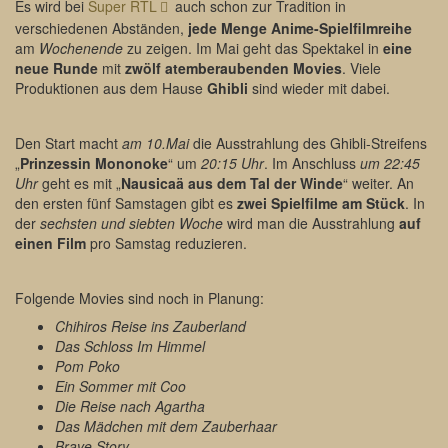
Es wird bei
Super RTL
auch schon zur Tradition in
verschiedenen Abständen,
jede Menge Anime-Spielfilmreihe
am
Wochenende
zu zeigen. Im Mai geht das Spektakel in
eine
neue Runde
mit
zwölf atemberaubenden Movies
. Viele
Produktionen aus dem Hause
Ghibli
sind wieder mit dabei.
Den Start macht
am 10.Mai
die Ausstrahlung des Ghibli-Streifens
„
Prinzessin Mononoke
“ um
20:15 Uhr
. Im Anschluss
um 22:45
Uhr
geht es mit „
Nausicaä aus dem Tal der Winde
“ weiter. An
den ersten fünf Samstagen gibt es
zwei Spielfilme am Stück
. In
der
sechsten und siebten Woche
wird man die Ausstrahlung
auf
einen Film
pro Samstag reduzieren.
Folgende Movies sind noch in Planung:
Chihiros Reise ins Zauberland
Das Schloss Im Himmel
Pom Poko
Ein Sommer mit Coo
Die Reise nach Agartha
Das Mädchen mit dem Zauberhaar
Brave Story