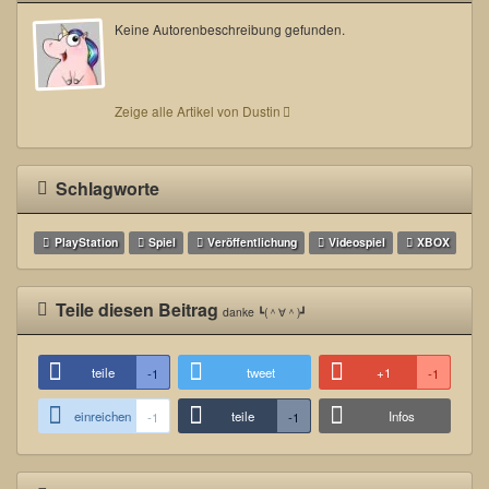
Keine Autorenbeschreibung gefunden.
Zeige alle Artikel von Dustin
Schlagworte
PlayStation
Spiel
Veröffentlichung
Videospiel
XBOX
Teile diesen Beitrag
danke ┗(＾∀＾)┛
teile
tweet
+1
-1
-1
einreichen
teile
Infos
-1
-1