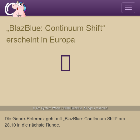
Navi
umsc
„BlazBlue: Continuum Shift“
erscheint in Europa
© Arc System Works • 2010 BlazBlue. All rights reserved
Die Genre-Referenz geht mit „BlazBlue: Continuum Shift“ am
28.10 in die nächste Runde.