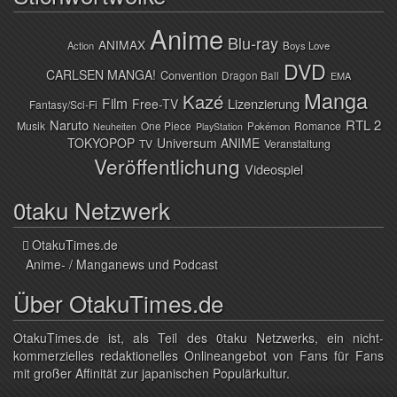
Anime
Blu-ray
ANIMAX
Action
Boys Love
DVD
CARLSEN MANGA!
Convention
Dragon Ball
EMA
Manga
Kazé
Film
Lizenzierung
Free-TV
Fantasy/Sci-Fi
Naruto
RTL 2
Musik
One Piece
Romance
Pokémon
Neuheiten
PlayStation
TOKYOPOP
Universum ANIME
TV
Veranstaltung
Veröffentlichung
Videospiel
0taku Netzwerk
OtakuTimes.de
Anime- / Manganews und Podcast
Über OtakuTimes.de
OtakuTimes.de ist, als Teil des 0taku Netzwerks, ein nicht-
kommerzielles redaktionelles Onlineangebot von Fans für Fans
mit großer Affinität zur japanischen Populärkultur.