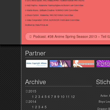
© 2013 Akira Suzuki, NiΘ, HobbyJAPAN / Hyakka-Ryoran PARTNERS
© Keiji Najima · Kodansha / Namiuchigiwa no Muromi san Committee
© Manta Aisora · Softbank Creative / NYARKO-SAN Committee
© Shuzo Oshimi · Kodansha / AKU NO HANA Committee
© Index Corporation / DEVIL SURVIVOR 2 Animation Committee
Grafiken by OtakuTimes.de
Podcast: #38 Anime Spring Season 2013 – Teil 0
Partner
Archive
Stic
2015
Action
1
2
3
4
5
6
7
8
9
10
11
12
2014
Boys Lo
1
2
3
4
5
Dragon B