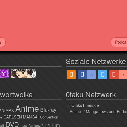
2
Podcas
Soziale Netzwerke
-1
-1
hwortwolke
0taku Netzwerk
Anime
OtakuTimes.de
Blu-ray
ANIMAX
Anime- / Manganews und Podc
CARLSEN MANGA!
Convention
ve
DVD
Film
all
Fantasy/Sci-Fi
EMA