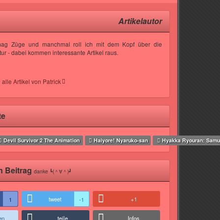
Artikelautor
mag Züge und manchmal roll ich mit dem Kopf über die
tur - dabei kommen interessante Artikel raus.
 alle Artikel von Patrick
te
Devil Survivor 2 The Animation
Haiyore! Nyaruko-san
Hyakka Ryouran: Samur
n Beitrag
danke ┗(＾∀＾)┛
tweet
+1
1
-1
en
teile
Infos