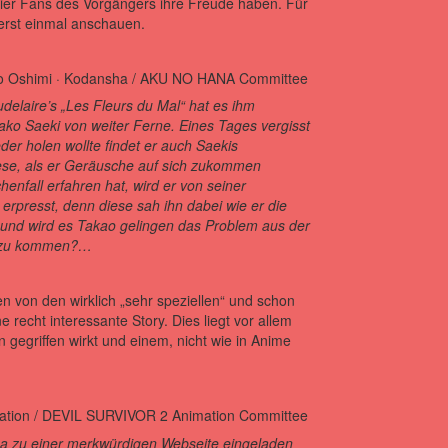
ier Fans des Vorgängers ihre Freude haben. Für
r erst einmal anschauen.
delaire’s „Les Fleurs du Mal“ hat es ihm
ko Saeki von weiter Ferne. Eines Tages vergisst
der holen wollte findet er auch Saekis
diese, als er Geräusche auf sich zukommen
fall erfahren hat, wird er von seiner
rpresst, denn diese sah ihn dabei wie er die
 und wird es Takao gelingen das Problem aus der
r zu kommen?…
n von den wirklich „sehr speziellen“ und schon
e recht interessante Story. Dies liegt vor allem
 gegriffen wirkt und einem, nicht wie in Anime
ma zu einer merkwürdigen Webseite eingeladen