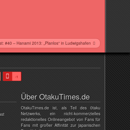
t: #40 – Hanami 2013: „Planlos“ in Ludwigshafen
-1
Über OtakuTimes.de
OtakuTimes.de ist, als Teil des 0taku
Netzwerks, ein nicht-kommerzielles
ast
redaktionelles Onlineangebot von Fans für
Fans mit großer Affinität zur japanischen