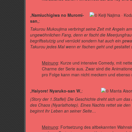
„
Namiuchigiwa no Muromi-
san
„:
Takurou Mukoujima verbringt seine Zeit mit Angeln am
ungewöhnlichen Fang, denn er fischt die Meerjungfrau 
begriffsstutzig und verrückt sondern hat auch ein gew
Takurou jedes Mal wenn er fischen geht und gestaltet 
Meinung
: Kurze und intensive Comedy, mit ne
Charme der Serie aus. Zwar sind die Animatione
pro Folge kann man nicht meckern und ebenso ni
„
Haiyore! Nyaruko-san W
„:
(Story der 1.Staffel) Die Geschichte dreht sich um da
des Chaos (Nyarlathotep). Eines Nachts rettet sie de
beginnt ihr Leben an seiner Seite…
Meinung
: Fortsetzung des altbekannten Wahnsin