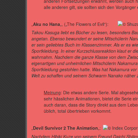
anderen Fortsetzungen erwähnt, werden auch h
alle anderen gilt, sie sollten sich den Vorgänge
„
Aku no Hana
„, („The Flowers of Evil“):
Takou Kasuga liebt es Bücher zu lesen, besonders Bau
angetan. Ebenso bewundert er seine Mitschülerin Nana
er sein geliebtes Buch im Klassenzimmer. Als er es wie
Sportkleidung. In einer Kurzschlussreaktion klaut er 
wahrnahm. Nachdem die ganze Klasse von dem Zwischen
eigenartigen und unheimlichen Mitschülerin Nakamura e
Sportkleidung gestohlen hatte. Was hat Nakamura vor
Welt zu schaffen und seinem Schwarm Nanako nähe
Meinung
: Die etwas andere Serie. Mal abgesehe
sehr hässlichen Animationen, bietet die Serie ein
auch daran, dass die Story direkt aus dem Leben
üblich, total übertrieben vorkommt.
„
Devil Survivor 2 The Animation
„:
Nachdem Hibiki Kuze von seinem Freund Daichi Shiji