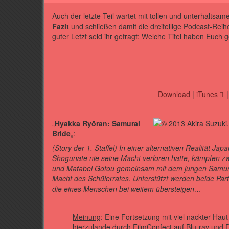
Auch der letzte Teil wartet mit tollen und unterhalt
Fazit
und schließen damit die dreiteilige Podcast-Reihe
guter Letzt seid ihr gefragt: Welche Titel haben Euch 
Download
|
iTunes
„
Hyakka Ryōran: Samurai
Bride
„:
(Story der 1. Staffel) In einer alternativen Realität J
Shogunate nie seine Macht verloren hatte, kämpfen
und Matabei Gotou gemeinsam mit dem jungen Samur
Macht des Schülerrates. Unterstützt werden beide Par
die eines Menschen bei weitem übersteigen…
Meinung
: Eine Fortsetzung mit viel nackter Ha
hierzulande durch FilmConfect auf Blu-ray und D