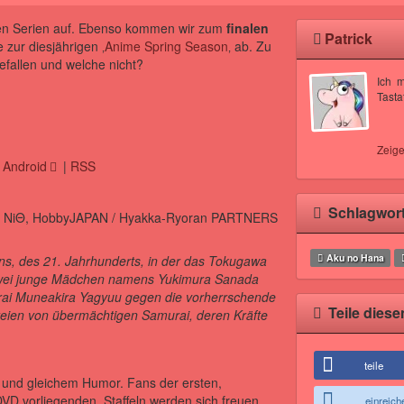
samen Serien auf. Ebenso kommen wir zum
finalen
Patrick
 zur diesjährigen ‚
Anime Spring Season
‚ ab. Zu
gefallen und welche nicht?
Ich 
Tasta
Zeige
|
Android
|
RSS
Schlagwor
Aku no Hana
apans, des 21. Jahrhunderts, in der das Tokugawa
 zwei junge Mädchen namens Yukimura Sanada
ai Muneakira Yagyuu gegen die vorherrschende
Teile diese
teien von übermächtigen Samurai, deren Kräfte
teile
ut und gleichem Humor. Fans der ersten,
VD vorliegenden, Staffeln werden sich freuen.
einreich