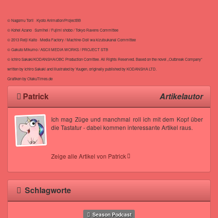
© Nagomu Torii · Kyoto Animation/ProjectBB
© Kohei Azano · Sumihei / Fujimi shobo / Tokyo Ravens Committee
© 2013 Reiji Kaito · Media Factory / Machine-Doll wa kizutsukanai Committee
© Gakuto Mikumo / ASCII MEDIA WORKS / PROJECT STB
© Ichiro Sakaki/KODANSHA/OBC Production Comittee. All Rights Reserved. Based on the novel „Outbreak Company“
written by Ichiro Sakaki and illustrated by Yuugen, originally published by KODANSHA LTD.
Grafiken by OtakuTimes.de
Patrick
Artikelautor
Ich mag Züge und manchmal roll ich mit dem Kopf über
die Tastatur - dabei kommen interessante Artikel raus.
Zeige alle Artikel von Patrick
Schlagworte
Season Podcast