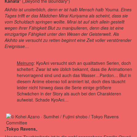
Kanata
“ („Beyond the Boundary“)
Akihito ist unsterblich, denn er ist halb Mensch halb Youma. Eines
Tages trifft er das Mädchen Mirai Kuriyama als scheint, dass sie
vom Schuldach springen wollte. Mirai ist auf sich allein gestellt
wegen ihrer Fähigkeit Blut zu manipulieren, denn dies ist eine
einzigartige Fähigkeit unter den Wesen der Geisterwelt. Als
Akihito sie versucht zu retten beginnt eine Zeit voller verstörender
Ereignisse…
Meinung
: KyoAni versucht sich an qualitativen Serien, doch
scheitert. Zwar ist wie üblich bekannt, dass die Animationen
hervorragend sind und auch das Wasser…Pardon… Blut in
diesem Anime ebenso toll animiert ist, doch dies täuscht
leider nicht hinweg dass die Serie einige größere
Schwächen in der Story als auch bei den Charakteren
aufweist. Schade KyoAni…
„
Tokyo Ravens
„