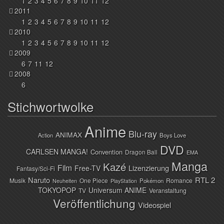
1
2
3
4
5
6
7
8
9
10
11
12
2011
1
2
3
4
5
6
7
8
9
10
11
12
2010
1
2
3
4
5
6
7
8
9
10
11
12
2009
6
7
11
12
2008
6
Stichwortwolke
Anime
Blu-ray
ANIMAX
Action
Boys Love
DVD
CARLSEN MANGA!
Convention
Dragon Ball
EMA
Manga
Kazé
Film
Lizenzierung
Free-TV
Fantasy/Sci-Fi
Naruto
RTL 2
Musik
One Piece
Romance
Pokémon
Neuheiten
PlayStation
TOKYOPOP
Universum ANIME
TV
Veranstaltung
Veröffentlichung
Videospiel