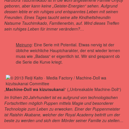
Harutora Tsuchimikado ist in die wohl angesehene Familie Onyoji
geboren, aber kann keine „Geister-Energien“ sehen. Aufgrund
dessen lebte er ein ruhiges und entspanntes Leben mit seinen
Freunden. Eines Tages taucht seine alte Kindheitsfreundin
Natsume Tsuchimikado, Familienerbin, auf. Wird dieses Treffen
sein ruhiges Leben für immer verändern?…
Meinung
: Eine Serie mit Potential. Etwas nervig ist der
übliche weichliche Hauptcharakter, der erst wieder lernen
muss wie „Badass“ er eigentlich ist. Wir sind gespannt ob
die Serie die Kurve kriegt.
„
Machine-Doll wa kizutsukanai
“ („Unbreakable Machine-Doll“)
Im frühen 20.Jahrhundert ist es aufgrund von technologischen
Fortschritten möglich Puppen mittels Magie und besonderer
Technologie zum Leben zu erwecken. Einer der Puppenmeister
ist Raishin Akabane, welcher der Royal Academy beitritt um der
beste zu werden und sich dem Mörder seiner Familie zu stellen…