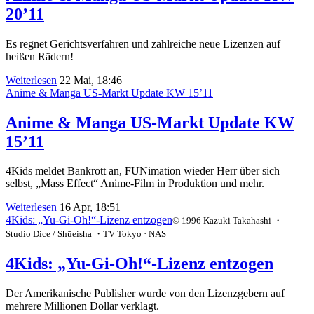
20’11
Es regnet Gerichtsverfahren und zahlreiche neue Lizenzen auf
heißen Rädern!
Weiterlesen
22 Mai, 18:46
Anime & Manga US-Markt Update KW 15’11
Anime & Manga US-Markt Update KW
15’11
4Kids meldet Bankrott an, FUNimation wieder Herr über sich
selbst, „Mass Effect“ Anime-Film in Produktion und mehr.
Weiterlesen
16 Apr, 18:51
4Kids: „Yu-Gi-Oh!“-Lizenz entzogen
© 1996 Kazuki Takahashi ・
Studio Dice / Shūeisha ・TV Tokyo · NAS
4Kids: „Yu-Gi-Oh!“-Lizenz entzogen
Der Amerikanische Publisher wurde von den Lizenzgebern auf
mehrere Millionen Dollar verklagt.