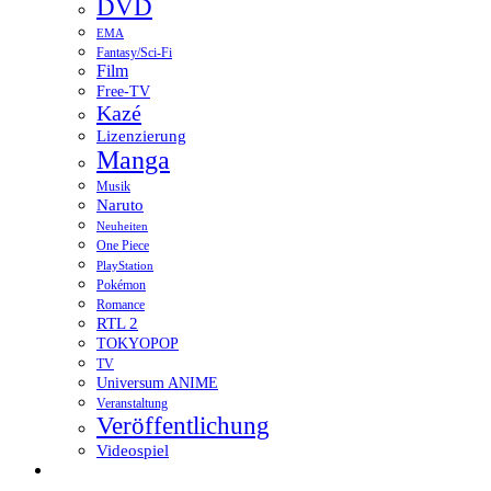
DVD
EMA
Fantasy/Sci-Fi
Film
Free-TV
Kazé
Lizenzierung
Manga
Musik
Naruto
Neuheiten
One Piece
PlayStation
Pokémon
Romance
RTL 2
TOKYOPOP
TV
Universum ANIME
Veranstaltung
Veröffentlichung
Videospiel