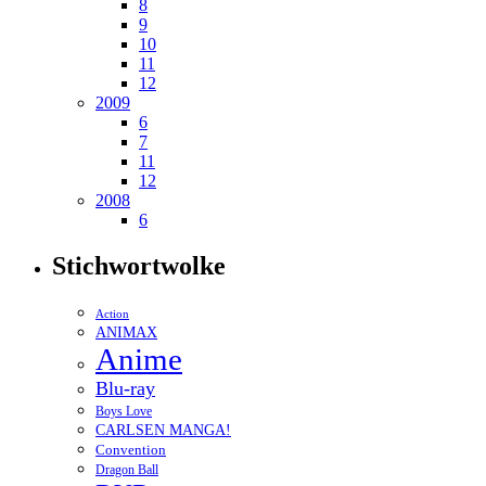
8
9
10
11
12
2009
6
7
11
12
2008
6
Stichwortwolke
Action
ANIMAX
Anime
Blu-ray
Boys Love
CARLSEN MANGA!
Convention
Dragon Ball