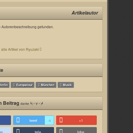
Artikelautor
 Autorenbeschreibung gefunden.
 alle Artikel von Ryuzaki
te
Berlin
Europatour
München
Musik
n Beitrag
danke ┗(＾∀＾)┛
tweet
+1
-1
en
teile
Infos