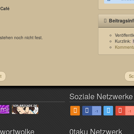
 Café
Beitragsin
Veröffent
stehen noch nicht fest.
Kurzlink:
Kommentar
t
Sc
Soziale Netzwerke
-1
-1
hwortwolke
0taku Netzwerk