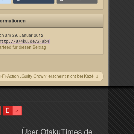
formationen
lich am
29. Januar 2012
http://074ku.de/2-ab4
feed für diesen Beitrag
i-Fi-Action „Guilty Crown“ erscheint nicht bei Kazé
-1
Über OtakuTimes.de