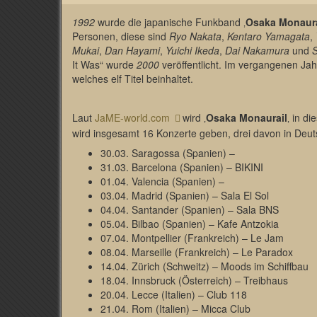
1992
wurde die japanische Funkband ‚
Osaka Monaura
Personen, diese sind
Ryo Nakata
,
Kentaro Yamagata
,
Mukai
,
Dan Hayami
,
Yuichi Ikeda
,
Dai Nakamura
und
S
It Was“ wurde
2000
veröffentlicht. Im vergangenen Jah
welches elf Titel beinhaltet.
Laut
JaME-world.com
wird ‚
Osaka Monaurail
‚ in d
wird insgesamt 16 Konzerte geben, drei davon in Deut
30.03. Saragossa (Spanien) –
31.03. Barcelona (Spanien) – BIKINI
01.04. Valencia (Spanien) –
03.04. Madrid (Spanien) – Sala El Sol
04.04. Santander (Spanien) – Sala BNS
05.04. Bilbao (Spanien) – Kafe Antzokia
07.04. Montpellier (Frankreich) – Le Jam
08.04. Marseille (Frankreich) – Le Paradox
14.04. Zürich (Schweitz) – Moods im Schiffbau
18.04. Innsbruck (Österreich) – Treibhaus
20.04. Lecce (Italien) – Club 118
21.04. Rom (Italien) – Micca Club