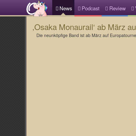
News
Podcast
Review
‚Osaka Monaurail‘ ab März au
Die neunköpfige Band ist ab März auf Europatourn