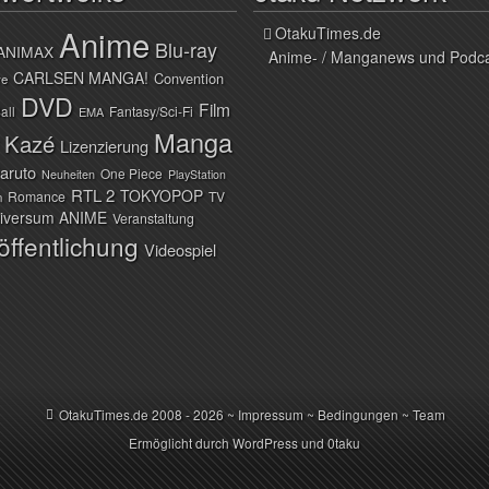
Anime
OtakuTimes.de
Blu-ray
ANIMAX
Anime- / Manganews und Podc
CARLSEN MANGA!
Convention
ve
DVD
Film
all
Fantasy/Sci-Fi
EMA
Manga
Kazé
Lizenzierung
aruto
One Piece
Neuheiten
PlayStation
RTL 2
TOKYOPOP
Romance
TV
n
iversum ANIME
Veranstaltung
öffentlichung
Videospiel
OtakuTimes.de
2008 - 2026 ~
Impressum
~
Bedingungen
~
Team
Ermöglicht durch
WordPress
und
0taku