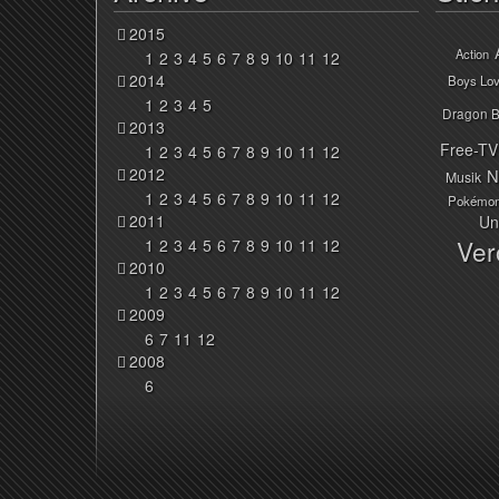
2015
Action
1
2
3
4
5
6
7
8
9
10
11
12
2014
Boys Lo
1
2
3
4
5
Dragon B
2013
Free-TV
1
2
3
4
5
6
7
8
9
10
11
12
2012
N
Musik
1
2
3
4
5
6
7
8
9
10
11
12
Pokémo
2011
Un
Ver
1
2
3
4
5
6
7
8
9
10
11
12
2010
1
2
3
4
5
6
7
8
9
10
11
12
2009
6
7
11
12
2008
6