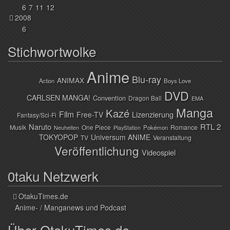
6
7
11
12
2008
6
Stichwortwolke
Anime
Blu-ray
ANIMAX
Action
Boys Love
DVD
CARLSEN MANGA!
Convention
Dragon Ball
EMA
Manga
Kazé
Film
Lizenzierung
Free-TV
Fantasy/Sci-Fi
Naruto
RTL 2
Musik
One Piece
Romance
Pokémon
Neuheiten
PlayStation
TOKYOPOP
Universum ANIME
TV
Veranstaltung
Veröffentlichung
Videospiel
0taku Netzwerk
OtakuTimes.de
Anime- / Manganews und Podcast
Über OtakuTimes.de