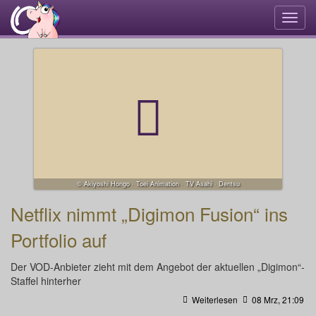
Navi
umsc
© Akiyoshi Hongo · Toei Animation · TV Asahi · Dentsu
Netflix nimmt „Digimon Fusion“ ins
Portfolio auf
Der VOD-Anbieter zieht mit dem Angebot der aktuellen „Digimon“-
Staffel hinterher
Weiterlesen
08 Mrz, 21:09