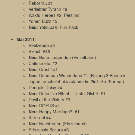
Reborn! #21
Verliebter Tyrann #6
Wakfu Heroes #2: Persimol
Yonen Buzz #5
Neu
: Yotsuba&! Fun-Pack
Mai 2011
:
Beelzebub #3
Bleach #46
Neu
: Bone: Legenden (Einzelband)
Chitose etc. #2
Neu
: Crash! #1
Neu
: Deadman Wonderland #1 (Bislang 8 Bände in
Japan, erscheint hierzulande im 2in1-Großformat)
Dengeki Daisy #4
Neu
: Detective Ritual – Tantei Gishiki #1
Devil of the Victory #3
Neu
: DOFUS #1
Neu
: Happy Marriage?! #1
Kure-nai #4
Neu
: Nachtregen (Einzelband)
Prinzessin Sakura #6