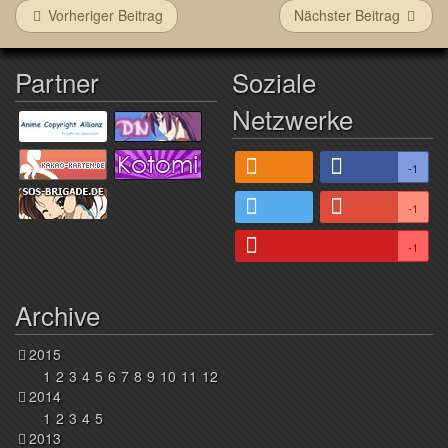
Vorheriger Beitrag
Nächster Beitrag
Partner
Soziale
Netzwerke
-1
-1
-1
Archive
2015
1
2
3
4
5
6
7
8
9
10
11
12
2014
1
2
3
4
5
2013