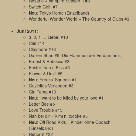
Rosario + Vampire Season II #3
Switch Girl!! #7
Neu
: Tokyo Home (Einzelband)
Wonderful Wonder World – The Country of Clubs #3
Juni 2011
:
3, 2, 1 … Liebe! #10
Ciel #14
Claymore #18
Darren Shan #9: Die Flammen der Verdammnis
Ernest & Rebecca #3
Faster than a Kiss #5
Flower & Devil #5
Neu
: Freaks‘ Squeele #1
Gezieltes Verlangen #3
Gin Tama #19
Neu
: I want to be killed by your love #1
Letter Bee #5
Love Trouble #15
Nah bei dir – Kimi ni todoke #5
Neu
: Off Road Kids – Kinder ohne Obdach
(Einzelband)
Reborn! #22