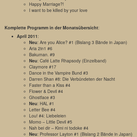
Happy Marriage?!
I want to be killed by your love
Komplette Programm in der Monatsübersicht
:
April 2011
:
Neu
: Are you Alice? #1 (Bislang 3 Bände in Japan)
Aria 2in1 #6
Bakuman. #9
Neu
: Café Latte Rhapsody (Einzelband)
Claymore #17
Dance in the Vampire Bund #3
Darren Shan #8: Die Verbündeten der Nacht
Faster than a Kiss #4
Flower & Devil #4
Ghostface #3
Neu
: HAL #1
Letter Bee #4
Lou! #4: Liebeleien
Momo – Little Devil #5
Nah bei dir – Kimi ni todoke #4
Neu
: Professor Layton #1 (Bislang 2 Bände in Japan)