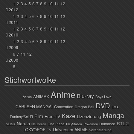
1
2
3
4
5
6
7
8
9
10
11
12
2012
1
2
3
4
5
6
7
8
9
10
11
12
2011
1
2
3
4
5
6
7
8
9
10
11
12
2010
1
2
3
4
5
6
7
8
9
10
11
12
2009
6
7
11
12
2008
6
Stichwortwolke
Anime
Blu-ray
ANIMAX
Action
Boys Love
DVD
CARLSEN MANGA!
Convention
Dragon Ball
EMA
Manga
Kazé
Film
Lizenzierung
Free-TV
Fantasy/Sci-Fi
Naruto
RTL 2
Musik
One Piece
Romance
Pokémon
Neuheiten
PlayStation
TOKYOPOP
Universum ANIME
TV
Veranstaltung