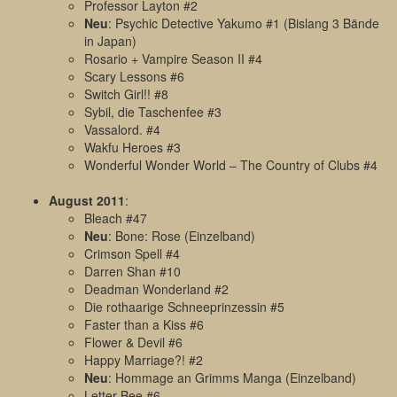
Professor Layton #2
Neu
: Psychic Detective Yakumo #1 (Bislang 3 Bände
in Japan)
Rosario + Vampire Season II #4
Scary Lessons #6
Switch Girl!! #8
Sybil, die Taschenfee #3
Vassalord. #4
Wakfu Heroes #3
Wonderful Wonder World – The Country of Clubs #4
August 2011
:
Bleach #47
Neu
: Bone: Rose (Einzelband)
Crimson Spell #4
Darren Shan #10
Deadman Wonderland #2
Die rothaarige Schneeprinzessin #5
Faster than a Kiss #6
Flower & Devil #6
Happy Marriage?! #2
Neu
: Hommage an Grimms Manga (Einzelband)
Letter Bee #6