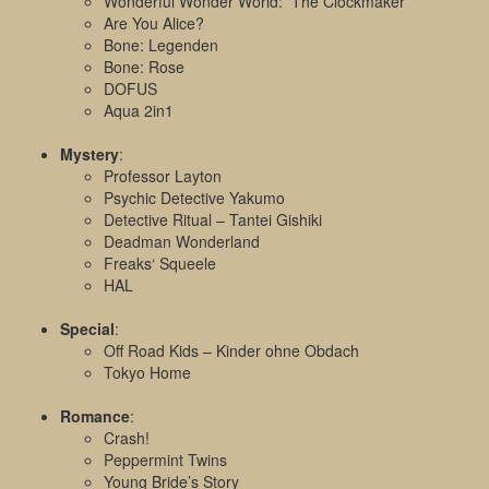
Wonderful Wonder World: The Clockmaker
Are You Alice?
Bone: Legenden
Bone: Rose
DOFUS
Aqua 2in1
Mystery
:
Professor Layton
Psychic Detective Yakumo
Detective Ritual – Tantei Gishiki
Deadman Wonderland
Freaks‘ Squeele
HAL
Special
:
Off Road Kids – Kinder ohne Obdach
Tokyo Home
Romance
:
Crash!
Peppermint Twins
Young Bride’s Story