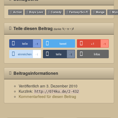
Action
Boys Love
Comedy
Fantasy/Sci-Fi
Manga
Mys
Teile diesen Beitrag
danke ┗(＾∀＾)┛
teile
tweet
+1
-1
-1
einreichen
teile
Infos
-1
-1
Beitragsinformationen
Veröffentlich am
3. Dezember 2010
Kurzlink:
http://074ku.de/2-432
Kommentarfeed für diesen Beitrag