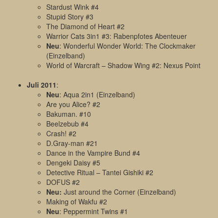
Stardust Wink #4
Stupid Story #3
The Diamond of Heart #2
Warrior Cats 3in1 #3: Rabenpfotes Abenteuer
Neu
: Wonderful Wonder World: The Clockmaker
(Einzelband)
World of Warcraft – Shadow Wing #2: Nexus Point
Juli 2011
:
Neu
: Aqua 2in1 (Einzelband)
Are you Alice? #2
Bakuman. #10
Beelzebub #4
Crash! #2
D.Gray-man #21
Dance in the Vampire Bund #4
Dengeki Daisy #5
Detective Ritual – Tantei Gishiki #2
DOFUS #2
Neu:
Just around the Corner (Einzelband)
Making of Wakfu #2
Neu
: Peppermint Twins #1