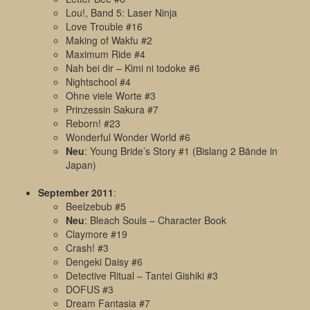
Lou!, Band 5: Laser Ninja
Love Trouble #16
Making of Wakfu #2
Maximum Ride #4
Nah bei dir – Kimi ni todoke #6
Nightschool #4
Ohne viele Worte #3
Prinzessin Sakura #7
Reborn! #23
Wonderful Wonder World #6
Neu
: Young Bride’s Story #1 (Bislang 2 Bände in
Japan)
September 2011
:
Beelzebub #5
Neu
: Bleach Souls – Character Book
Claymore #19
Crash! #3
Dengeki Daisy #6
Detective Ritual – Tantei Gishiki #3
DOFUS #3
Dream Fantasia #7