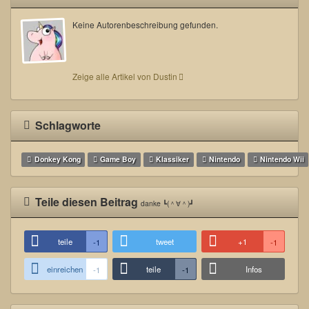
Keine Autorenbeschreibung gefunden.
Zeige alle Artikel von Dustin
Schlagworte
Donkey Kong
Game Boy
Klassiker
Nintendo
Nintendo Wii
Teile diesen Beitrag
danke ┗(＾∀＾)┛
teile
tweet
+1
-1
-1
einreichen
teile
Infos
-1
-1