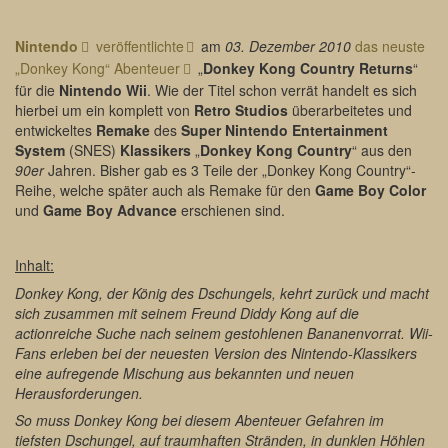
Nintendo
veröffentlichte
am
03. Dezember 2010
das neuste
„Donkey Kong“ Abenteuer
„
Donkey Kong Country Returns
“
für die
Nintendo Wii
. Wie der Titel schon verrät handelt es sich
hierbei um ein komplett von
Retro Studios
überarbeitetes und
entwickeltes
Remake
des
Super Nintendo Entertainment
System
(SNES)
Klassikers
„
Donkey Kong Country
“ aus den
90er
Jahren. Bisher gab es 3 Teile der „Donkey Kong Country“-
Reihe, welche später auch als Remake für den
Game Boy Color
und
Game Boy Advance
erschienen sind.
Inhalt:
Donkey Kong, der König des Dschungels, kehrt zurück und macht
sich zusammen mit seinem Freund Diddy Kong auf die
actionreiche Suche nach seinem gestohlenen Bananenvorrat. Wii-
Fans erleben bei der neuesten Version des Nintendo-Klassikers
eine aufregende Mischung aus bekannten und neuen
Herausforderungen.
So muss Donkey Kong bei diesem Abenteuer Gefahren im
tiefsten Dschungel, auf traumhaften Stränden, in dunklen Höhlen