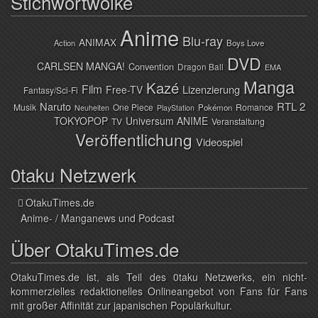
Stichwortwolke
Anime
Blu-ray
ANIMAX
Action
Boys Love
DVD
CARLSEN MANGA!
Convention
Dragon Ball
EMA
Manga
Kazé
Film
Lizenzierung
Free-TV
Fantasy/Sci-Fi
Naruto
RTL 2
Musik
One Piece
Romance
Pokémon
Neuheiten
PlayStation
TOKYOPOP
Universum ANIME
TV
Veranstaltung
Veröffentlichung
Videospiel
0taku Netzwerk
OtakuTimes.de
Anime- / Manganews und Podcast
Über OtakuTimes.de
OtakuTimes.de ist, als Teil des 0taku Netzwerks, ein nicht-
kommerzielles redaktionelles Onlineangebot von Fans für Fans
mit großer Affinität zur japanischen Populärkultur.