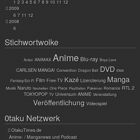
1
2
3
4
5
6
7
8
9
10
11
12
2009
6
7
11
12
2008
6
Stichwortwolke
Anime
Blu-ray
ANIMAX
Action
Boys Love
DVD
CARLSEN MANGA!
Convention
Dragon Ball
EMA
Manga
Kazé
Film
Lizenzierung
Free-TV
Fantasy/Sci-Fi
Naruto
RTL 2
Musik
One Piece
Romance
Pokémon
Neuheiten
PlayStation
TOKYOPOP
Universum ANIME
TV
Veranstaltung
Veröffentlichung
Videospiel
0taku Netzwerk
OtakuTimes.de
Anime- / Manganews und Podcast