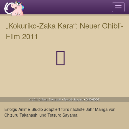
Navi
umsc
„Kokuriko-Zaka Kara“: Neuer Ghibli-
Film 2011
© 2011 Chizuru Takahashi • Tetsurō Sayama • GNDHDDT
Erfolgs-Anime-Studio adaptiert für’s nächste Jahr Manga von
Chizuru Takahashi und Tetsurō Sayama.