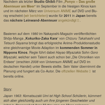
Nachdem als letzter
Studio Ghibli
-Film „
Ponyo – Das große
Abenteuer am Meer
“ im September in die hiesigen Kinos kam
und im nächsten März von
Universum ANIME
auf DVD und Blu-
ray erscheint (
wir berichteten
) wurde für
2011
in
Japan
bereits
das
nächste Leinwand-Abenteuer
angekündigt
.
Basieren auf dem
1980
im Nakayoshi-Magazin veröffentlichten
Shōjo-Manga „
Kokuriko-Zaka Kara
“ von
Chizuru Takahashi
und
Tetsurō Sayama
bringt das erfolgreiche Anime-Produktionsstudio
eine gleichnamige Movie-Adaption im
kommenden Sommer in
Nippons Kinos
. Regie führt dabei
Hayao Miyazakis
Sohn
Goro
Miyazaki
, welcher sein Talent auch schon bei „Die Chroniken von
Erdsee“ (erschien
2008
von Universum ANIME auf DVD im
deutschen Handel) unter Beweis stellte. Sein Vater übernimmt die
Planung und fungiert als Co-Autor. Die
offiziellen Website
ist
bereits online.
Story
:
Japan 1963: Komatsuzaki Umi ist High School Schülerin, kümmert
sich aber gleichzeitig auch um ihre jüngeren Geschwister und
leitet in Abwesenheit ihrer Mutter eine am Meer gelegene