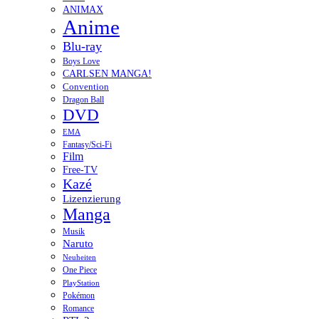
ANIMAX
Anime
Blu-ray
Boys Love
CARLSEN MANGA!
Convention
Dragon Ball
DVD
EMA
Fantasy/Sci-Fi
Film
Free-TV
Kazé
Lizenzierung
Manga
Musik
Naruto
Neuheiten
One Piece
PlayStation
Pokémon
Romance