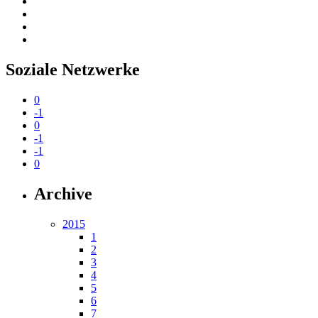
Soziale Netzwerke
0
-1
0
-1
-1
0
Archive
2015
1
2
3
4
5
6
7