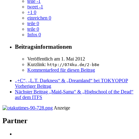
teile
-1
tweet
-1
+1
0
einreichen
0
teile
0
teile
0
Infos
0
Beitragsinformationen
Veröffentlich am
1. Mai 2012
Kurzlink:
http://074ku.de/2-b8e
Kommentarfeed für diesen Beitrag
„+C“, „L.T. Darkness“ & „Dreamland“ bei TOKYOPOP
Vorheriger Beitrag
Nächster Beitrag
„Maid-Sama“ & „Highschool of the Dead“
auf dem ITFS
Anzeige
Partner