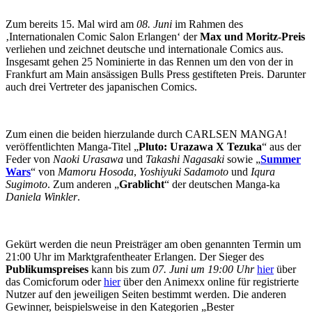
Zum bereits 15. Mal wird am
08. Juni
im Rahmen des
‚Internationalen Comic Salon Erlangen‘ der
Max und Moritz-Preis
verliehen und zeichnet deutsche und internationale Comics aus.
Insgesamt gehen 25 Nominierte in das Rennen um den von der in
Frankfurt am Main ansässigen Bulls Press gestifteten Preis. Darunter
auch drei Vertreter des japanischen Comics.
Zum einen die beiden hierzulande durch CARLSEN MANGA!
veröffentlichten Manga-Titel „
Pluto: Urazawa X Tezuka
“ aus der
Feder von
Naoki Urasawa
und
Takashi Nagasaki
sowie „
Summer
Wars
“ von
Mamoru Hosoda
,
Yoshiyuki Sadamoto
und
Iqura
Sugimoto
. Zum anderen „
Grablicht
“ der deutschen Manga-ka
Daniela Winkler
.
Gekürt werden die neun Preisträger am oben genannten Termin um
21:00 Uhr im Marktgrafentheater Erlangen. Der Sieger des
Publikumspreises
kann bis zum
07. Juni um 19:00 Uhr
hier
über
das Comicforum oder
hier
über den Animexx online für registrierte
Nutzer auf den jeweiligen Seiten bestimmt werden. Die anderen
Gewinner, beispielsweise in den Kategorien „Bester