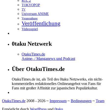
RTL 2
TOKYOPOP
TV
Universum ANIME
Veranstaltung
Veröffentlichung
Videospiel
0taku Netzwerk
OtakuTimes.de
Anime- / Manganews und Podcast
Über OtakuTimes.de
OtakuTimes.de ist, als Teil des 0taku Netzwerks, ein nicht-
kommerzielles redaktionelles Onlineangebot von Fans für
Fans mit großer Affinität zur japanischen Populärkultur.
OtakuTimes.de
2008 - 2026 ~
Impressum
~
Bedingungen
~
Team
Ermöglicht durch
WordPress
und
0taku