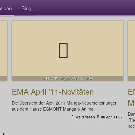
Video
Blog
© EGMONT Verlagsgesellschaften mbH
EMA April ’11-Novitäten
E
M
Die Übersicht der April 2011 Manga-Neuerscheinungen
aus dem Hause EGMONT Manga & Anime.
Der
Weiterlesen
08 Apr, 11:07
„Th
noc
6:10