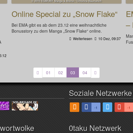
© 2010 EGMONT Manga & Anime / Christina Bäumerich
Online Special zu „Snow Flake“
E
– 
Bei EMA gibt es ab dem 23.12 eine weihnachtliche
Bonusstory zu dem Manga „Snow Flake“ online.
Man
Weiterlesen
10 Dez, 09:37
A
Fusi
5:12
(aktuell)
01
02
03
04
Soziale Netzwerke
-1
-1
hwortwolke
0taku Netzwerk