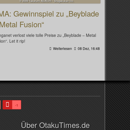
© 2009 Takafumi ADACHI / Shogakukan Inc.
MA: Gewinnspiel zu „Beyblade
Metal Fusion“
ganet verlost viele tolle Preise zu „Beyblade – Metal
on“. Let it rip!
Weiterlesen
08 Dez, 16:48
-1
Über OtakuTimes.de