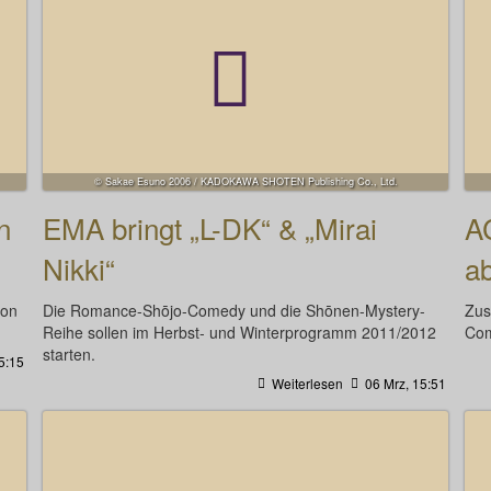
© Sakae Esuno 2006 / KADOKAWA SHOTEN Publishing Co., Ltd.
n
EMA bringt „L-DK“ & „Mirai
AC
Nikki“
a
ion
Die Romance-Shōjo-Comedy und die Shōnen-Mystery-
Zus
Reihe sollen im Herbst- und Winterprogramm 2011/2012
Com
starten.
5:15
Weiterlesen
06 Mrz, 15:51