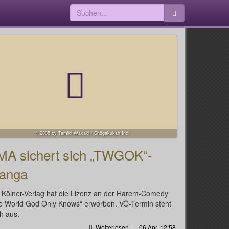
© 2008 by Tamiki Wakaki / Shōgakukan Inc.
MA sichert sich „TWGOK“-
anga
 Kölner-Verlag hat die Lizenz an der Harem-Comedy
e World God Only Knows“ erworben. VÖ-Termin steht
h aus.
Weiterlesen
06 Apr, 12:58