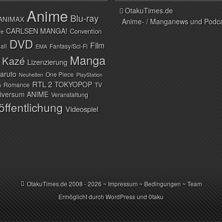
Anime
OtakuTimes.de
Blu-ray
ANIMAX
Anime- / Manganews und Podc
CARLSEN MANGA!
Convention
ve
DVD
Film
all
Fantasy/Sci-Fi
EMA
Manga
Kazé
Lizenzierung
aruto
One Piece
Neuheiten
PlayStation
RTL 2
TOKYOPOP
Romance
TV
n
iversum ANIME
Veranstaltung
öffentlichung
Videospiel
OtakuTimes.de
2008 - 2026 ~
Impressum
~
Bedingungen
~
Team
Ermöglicht durch
WordPress
und
0taku