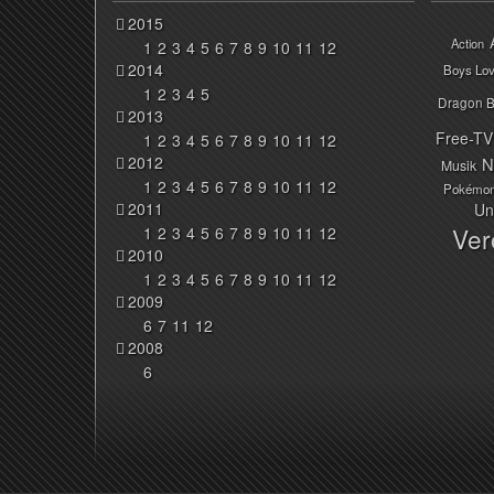
2015
Action
1
2
3
4
5
6
7
8
9
10
11
12
2014
Boys Lo
1
2
3
4
5
Dragon B
2013
Free-TV
1
2
3
4
5
6
7
8
9
10
11
12
2012
N
Musik
1
2
3
4
5
6
7
8
9
10
11
12
Pokémo
2011
Un
Ver
1
2
3
4
5
6
7
8
9
10
11
12
2010
1
2
3
4
5
6
7
8
9
10
11
12
2009
6
7
11
12
2008
6