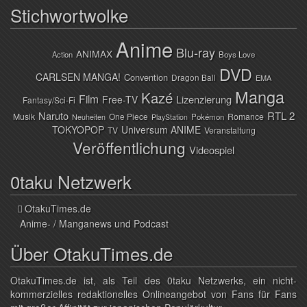
Stichwortwolke
Anime
Blu-ray
ANIMAX
Action
Boys Love
DVD
CARLSEN MANGA!
Convention
Dragon Ball
EMA
Manga
Kazé
Film
Lizenzierung
Free-TV
Fantasy/Sci-Fi
Naruto
RTL 2
Musik
One Piece
Romance
Pokémon
Neuheiten
PlayStation
TOKYOPOP
Universum ANIME
TV
Veranstaltung
Veröffentlichung
Videospiel
0taku Netzwerk
OtakuTimes.de
Anime- / Manganews und Podcast
Über OtakuTimes.de
OtakuTimes.de ist, als Teil des 0taku Netzwerks, ein nicht-
kommerzielles redaktionelles Onlineangebot von Fans für Fans