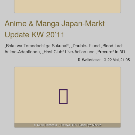
Anime & Manga Japan-Markt
Update KW 20’11
„Boku wa Tomodachi ga Sukunai“, „Double-J“ und „Blood Lad“
Anime-Adaptionen, „Host Club“ Live-Action und „Precure“ in 3D.
Weiterlesen
22 Mai, 21:05
© Touru Shinohara ・Shunya ITO / Rapid Eye Movies