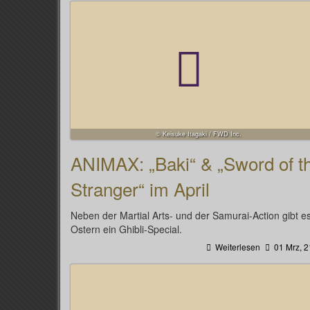
© Keisuke Itagaki / FWD Inc.
ANIMAX: „Baki“ & „Sword of t
Stranger“ im April
Neben der Martial Arts- und der Samurai-Action gibt e
Ostern ein Ghibli-Special.
Weiterlesen
01 Mrz, 2