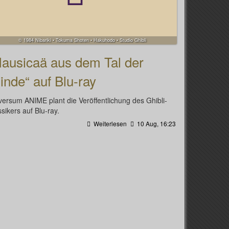
© 1984 Nibariki • Tokuma Shoten • Hakuhodo • Studio Ghibli
Nausicaä aus dem Tal der
nde“ auf Blu-ray
versum ANIME plant die Veröffentlichung des Ghibli-
ssikers auf Blu-ray.
Weiterlesen
10 Aug, 16:23