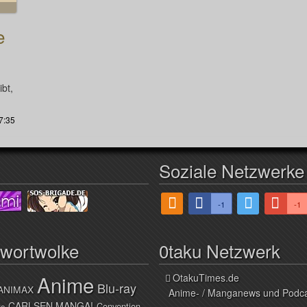
e
bt,
7:35
Soziale Netzwerke
-1
-1
hwortwolke
0taku Netzwerk
Anime
OtakuTimes.de
Blu-ray
ANIMAX
Anime- / Manganews und Podc
CARLSEN MANGA!
Convention
ve