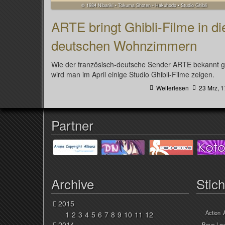
© 1984 Nibariki • Tokuma Shoten • Hakuhodo • Studio Ghibli
ARTE bringt Ghibli-Filme in di
deutschen Wohnzimmern
Wie der französisch-deutsche Sender ARTE bekannt gi
wird man im April einige Studio Ghibli-Filme zeigen.
Weiterlesen
23 Mrz, 1
Partner
Archive
Stic
2015
Action
1
2
3
4
5
6
7
8
9
10
11
12
2014
Boys Lo