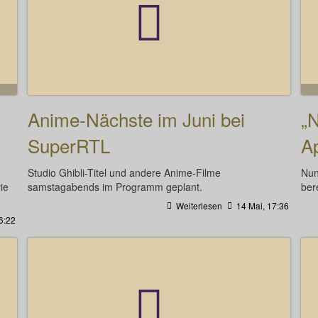
Anime-Nächste im Juni bei
„N
SuperRTL
Ap
Studio Ghibli-Titel und andere Anime-Filme
Nun
ie
samstagabends im Programm geplant.
ber
Weiterlesen
14 Mai, 17:36
6:22