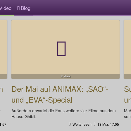
Video
Blog
© khara
n
Der Mai auf ANIMAX: „SAO“-
Su
und „EVA“-Special
un
r
Außerdem erwartet die Fans weitere vier Filme aus dem
Meh
Hause Ghibli.
son
1:57
Weiterlesen
13 Mrz, 17:05