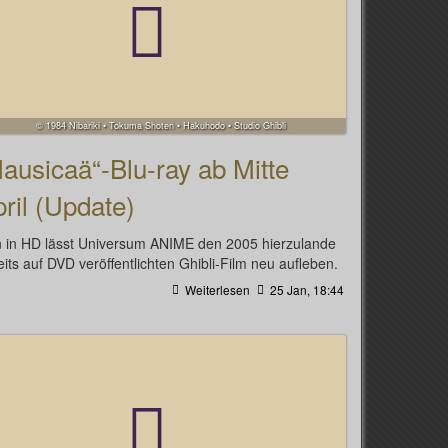
© 1984 Nibariki • Tokuma Shoten • Hakuhodo • Studio Ghibli
ausicaä“-Blu-ray ab Mitte
ril (Update)
 in HD lässt Universum ANIME den 2005 hierzulande
eits auf DVD veröffentlichten Ghibli-Film neu aufleben.
Weiterlesen
25 Jan, 18:44