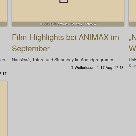
© 2010 SPTI Networks Germany · ANIMAX
Film-Highlights bei ANIMAX im
„
September
Wi
gen
Nausicaä, Totoro und Steamboy im Abendprogramm.
Uni
Kla
Weiterlesen
17 Aug, 17:43
7:17