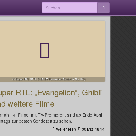
© Super RTL (RTL DISNEY Fernsehen GmbH & Co. KG)
per RTL: „Evangelion“, Ghibli
d weitere Filme
r als 14. Filme, mit TV-Premieren, sind ab Ende April
ntags zur besten Sendezeit zu sehen.
Weiterlesen
30 Mrz, 18:14