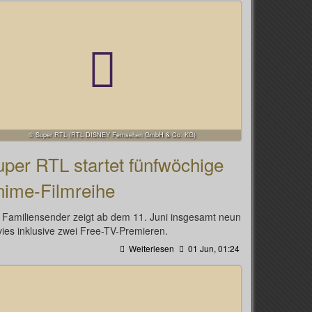
© Super RTL (RTL DISNEY Fernsehen GmbH & Co. KG)
per RTL startet fünfwöchige
nime-Filmreihe
 Familiensender zeigt ab dem 11. Juni insgesamt neun
ies inklusive zwei Free-TV-Premieren.
Weiterlesen
01 Jun, 01:24