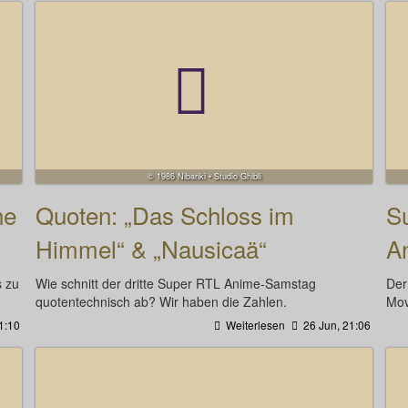
© 1986 Nibariki • Studio Ghibli
he
Quoten: „Das Schloss im
Su
Himmel“ & „Nausicaä“
A
s zu
Wie schnitt der dritte Super RTL Anime-Samstag
Der
quotentechnisch ab? Wir haben die Zahlen.
Mov
1:10
Weiterlesen
26 Jun, 21:06