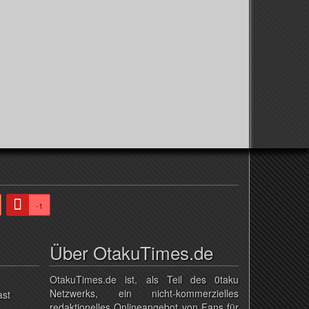
-1
Über OtakuTimes.de
OtakuTimes.de ist, als Teil des 0taku
Netzwerks, ein nicht-kommerzielles
ast
redaktionelles Onlineangebot von Fans für