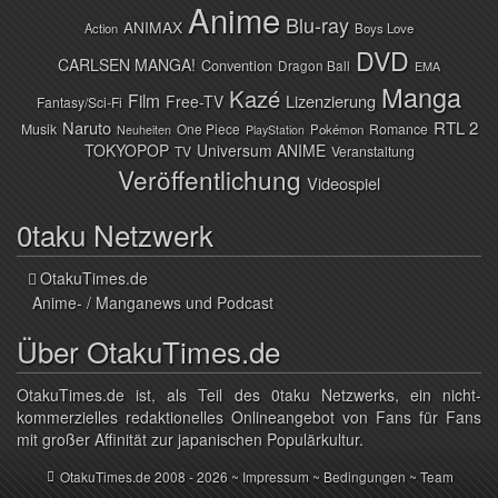
Anime
Blu-ray
ANIMAX
Action
Boys Love
DVD
CARLSEN MANGA!
Convention
Dragon Ball
EMA
Manga
Kazé
Film
Lizenzierung
Free-TV
Fantasy/Sci-Fi
Naruto
RTL 2
Musik
One Piece
Romance
Pokémon
Neuheiten
PlayStation
TOKYOPOP
Universum ANIME
TV
Veranstaltung
Veröffentlichung
Videospiel
0taku Netzwerk
OtakuTimes.de
Anime- / Manganews und Podcast
Über OtakuTimes.de
OtakuTimes.de ist, als Teil des 0taku Netzwerks, ein nicht-
kommerzielles redaktionelles Onlineangebot von Fans für Fans
mit großer Affinität zur japanischen Populärkultur.
OtakuTimes.de
2008 - 2026 ~
Impressum
~
Bedingungen
~
Team