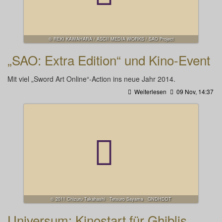
© REKI KAWAHARA / ASCII MEDIA WORKS / SAO Project
„SAO: Extra Edition“ und Kino-Event
Mit viel „Sword Art Online“-Action ins neue Jahr 2014.
Weiterlesen
09 Nov, 14:37
© 2011 Chizuru Takahashi · Tetsuro Sayama · GNDHDDT
Universum: Kinostart für Ghiblis