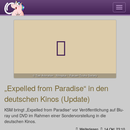
Navi
umsc
© Toei Animation · Nitroplus / Rakuen Tsuiho Society
„Expelled from Paradise“ in den
deutschen Kinos (Update)
KSM bringt „Expelled from Paradise“ vor Veröffentlichung auf Blu-
ray und DVD im Rahmen einer Sondervorstellung in die
deutschen Kinos.
Weiterlesen
14 Okt, 23:10