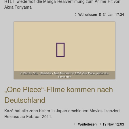
RTL II wiederholt die Manga-Realverfilmung zum Anime-Hit von
Akira Toriyama
Weiterlesen
31 Jan, 17:34
© Eiichiro Oda / Shūeisha • Toei Animation © 2000 'One Piece' production
committee
„One Piece“-Filme kommen nach
Deutschland
Kazé hat alle zehn bisher in Japan erschienen Movies lizenziert.
Release ab Februar 2011.
Weiterlesen
19 Nov, 12:03