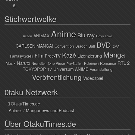
6
Stichwortwolke
Anime
Blu-ray
ANIMAX
Action
Boys Love
DVD
CARLSEN MANGA!
Convention
Dragon Ball
EMA
Manga
Kazé
Film
Lizenzierung
Free-TV
Fantasy/Sci-Fi
Naruto
RTL 2
Musik
One Piece
Romance
Pokémon
Neuheiten
PlayStation
TOKYOPOP
Universum ANIME
TV
Veranstaltung
Veröffentlichung
Videospiel
0taku Netzwerk
OtakuTimes.de
Anime- / Manganews und Podcast
Über OtakuTimes.de