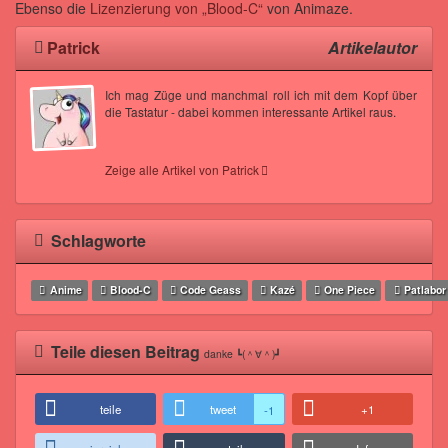
Ebenso die
Lizenzierung von „Blood-C“
von Animaze.
Patrick
Artikelautor
Ich mag Züge und manchmal roll ich mit dem Kopf über
die Tastatur - dabei kommen interessante Artikel raus.
Zeige alle Artikel von Patrick
Schlagworte
Anime
Blood-C
Code Geass
Kazé
One Piece
Patlabor
Teile diesen Beitrag
danke ┗(＾∀＾)┛
teile
tweet
+1
-1