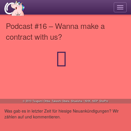
Navi
umsc
Podcast #16 – Wanna make a
contract with us?
© 2010 Tsugumi Ohba, Takeshi Obata, Shueisha / NHK, NEP, ShoPro
Was gab es in letzter Zeit für hiesige Neuankündigungen? Wir
zählen auf und kommentieren.