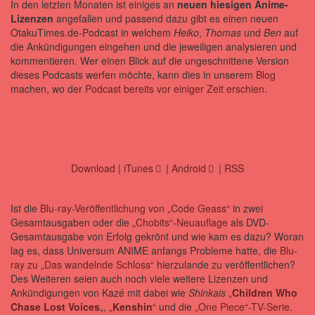
In den letzten Monaten ist einiges an
neuen hiesigen Anime-
Lizenzen
angefallen und passend dazu gibt es einen neuen
OtakuTimes.de-Podcast in welchem
Heiko
,
Thomas
und
Ben
auf
die Ankündigungen eingehen und die jeweiligen analysieren und
kommentieren. Wer einen Blick auf die ungeschnittene Version
dieses Podcasts werfen möchte, kann dies in unserem
Blog
machen, wo der
Podcast bereits vor einiger Zeit erschien
.
Download
|
iTunes
|
Android
|
RSS
Ist die
Blu-ray-Veröffentlichung von „Code Geass“
in zwei
Gesamtausgaben oder die
„Chobits“-Neuauflage
als DVD-
Gesamtausgabe von Erfolg gekrönt und wie kam es dazu? Woran
lag es, dass Universum ANIME anfangs Probleme hatte, die
Blu-
ray zu „Das wandelnde Schloss“
hierzulande zu veröffentlichen?
Des Weiteren seien auch noch viele weitere Lizenzen und
Ankündigungen von Kazé mit dabei wie
Shinkais
„
Children Who
Chase Lost Voices
„, „
Kenshin
“ und die
„One Piece“-TV-Serie
.