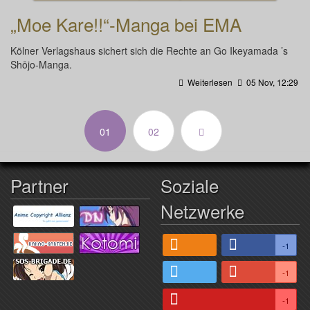
„Moe Kare!!“-Manga bei EMA
Kölner Verlagshaus sichert sich die Rechte an Go Ikeyamada ’s
Shōjo-Manga.
Weiterlesen
05 Nov, 12:29
(aktuell)
01
02
Partner
Soziale
Netzwerke
-1
-1
-1