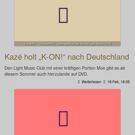
© kakifly ・ Houbunsha / Sakuragaoka High School Light Music Club
Kazé holt „K-ON!“ nach Deutschland
Den Light Music Club mit einer kräftigen Portion Moe gibt es ab
diesem Sommer auch hierzulande auf DVD.
Weiterlesen
18 Feb, 18:35