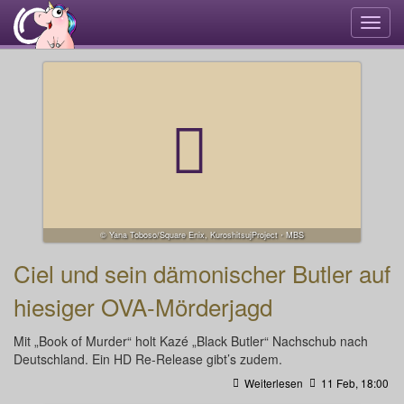
Navi
umsc
© Yana Toboso/Square Enix, KuroshitsujProject・MBS
Ciel und sein dämonischer Butler auf
hiesiger OVA-Mörderjagd
Mit „Book of Murder“ holt Kazé „Black Butler“ Nachschub nach
Deutschland. Ein HD Re-Release gibt’s zudem.
Weiterlesen
11 Feb, 18:00