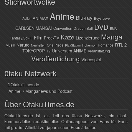
Stichwortwolke
Anime
Blu-ray
ANIMAX
Action
Boys Love
DVD
CARLSEN MANGA!
Convention
Dragon Ball
EMA
Manga
Kazé
Film
Lizenzierung
Free-TV
Fantasy/Sci-Fi
Naruto
RTL 2
Musik
One Piece
Romance
Pokémon
Neuheiten
PlayStation
TOKYOPOP
Universum ANIME
TV
Veranstaltung
Veröffentlichung
Videospiel
0taku Netzwerk
OtakuTimes.de
Anime- / Manganews und Podcast
Über OtakuTimes.de
OtakuTimes.de ist, als Teil des 0taku Netzwerks, ein nicht-
kommerzielles redaktionelles Onlineangebot von Fans für Fans
mit großer Affinität zur japanischen Populärkultur.