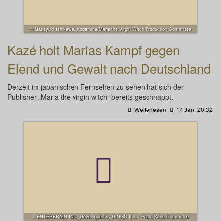
© Masayuki Ishikawa, Kodansha/Maria the Virgin Witch Production Committee
Kazé holt Marias Kampf gegen
Elend und Gewalt nach Deutschland
Derzeit im japanischen Fernsehen zu sehen hat sich der
Publisher „Maria the virgin witch“ bereits geschnappt.
Weiterlesen
14 Jan, 20:32
© ENTERBRAIN INC. Developped by DINGO Inc. / Photo Kano Committee