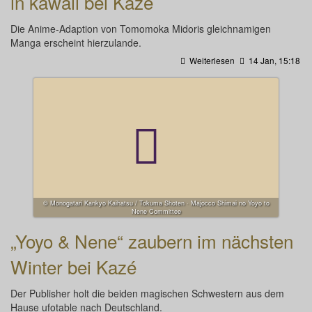
in kawaii bei Kazé
Die Anime-Adaption von Tomomoka Midoris gleichnamigen
Manga erscheint hierzulande.
Weiterlesen
14 Jan, 15:18
© Monogatari Kankyo Kaihatsu / Tokuma Shoten · Majocco Shimai no Yoyo to
Nene Committee
„Yoyo & Nene“ zaubern im nächsten
Winter bei Kazé
Der Publisher holt die beiden magischen Schwestern aus dem
Hause ufotable nach Deutschland.