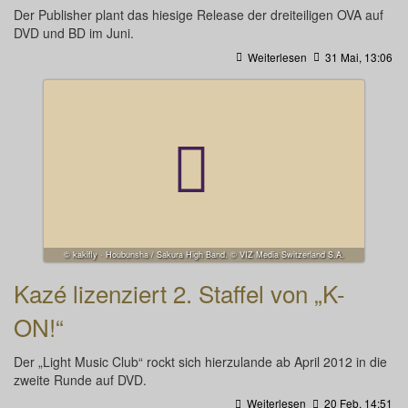
Der Publisher plant das hiesige Release der dreiteiligen OVA auf
DVD und BD im Juni.
Weiterlesen
31 Mai, 13:06
© kakifly · Houbunsha / Sakura High Band. © VIZ Media Switzerland S.A.
Kazé lizenziert 2. Staffel von „K-
ON!“
Der „Light Music Club“ rockt sich hierzulande ab April 2012 in die
zweite Runde auf DVD.
Weiterlesen
20 Feb, 14:51